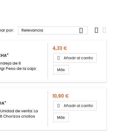



ar por:
Relevancia
Precio
4,33 €
CHA"
Añadir al carrito

andeja de 6
r Peso de la caja:
Más
Precio
10,90 €
DA"
Añadir al carrito

 Unidad de venta: La
 Chorizos criollos
Más