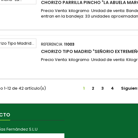
CHORIZO PARRILLA PINCHO "LA ABUELA MAR
Precio Venta: kilogramo Unidad de venta: Band
entran en la bandeja: 33 unidades aproximad
REFERENCIA:
11003
CHORIZO TIPO MADRID "SEÑORIO EXTREMEÑO
Precio Venta: kilogramo Unidad de venta: Kilog
 1-12 de 42 artículo(s)
1
2
3
4
Siguien
CTO
ías Fernández S.L.U
ranza Aérea, 41011 Sevilla