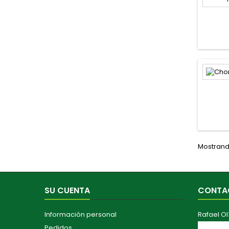
Mostrando
SU CUENTA
CONTA
Información personal
Rafael Ol
Pedidos
Av. Maest