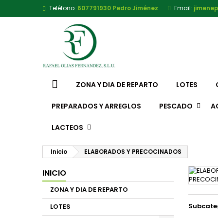
Teléfono:
607791930 Pedro Jiménez
Email:
jimene
ZONA Y DIA DE REPARTO
LOTES
PREPARADOS Y ARREGLOS
PESCADO
A
LACTEOS
Inicio
ELABORADOS Y PRECOCINADOS
INICIO
ZONA Y DIA DE REPARTO
Subcate
LOTES