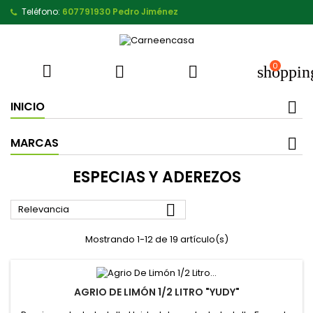
Teléfono:
607791930 Pedro Jiménez
0



shoppin
INICIO
MARCAS
ESPECIAS Y ADEREZOS

Relevancia
Mostrando 1-12 de 19 artículo(s)
AGRIO DE LIMÓN 1/2 LITRO "YUDY"