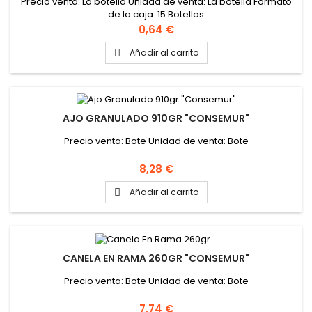
Precio venta: La botella Unidad de venta: La botella Formato
de la caja: 15 Botellas
Precio
0,64 €
Añadir al carrito

AJO GRANULADO 910GR "CONSEMUR"
Precio venta: Bote Unidad de venta: Bote
Precio
8,28 €
Añadir al carrito

CANELA EN RAMA 260GR "CONSEMUR"
Precio venta: Bote Unidad de venta: Bote
Precio
7,74 €