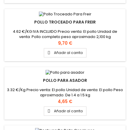
POLLO TROCEADO PARA FREIR
4.62 €/KG IVA INCLUIDO Precio venta: El pollo Unidad de
venta: Pollo completo peso aproximado 2,100 kg
Precio
9,70 €
Añadir al carrito

POLLO PARA ASADOR
3.32 €/Kg Precio venta: El pollo Unidad de venta: El pollo Peso
aproximado: De 1.4 a 1.5 kg
Precio
4,65 €
Añadir al carrito
