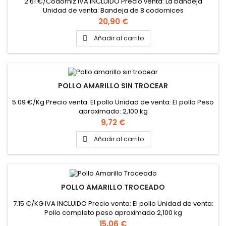
2.61 €/Codorniz IVA INCLUIDO Precio venta: La bandeja
Unidad de venta: Bandeja de 8 codornices
Precio
20,90 €
Añadir al carrito

POLLO AMARILLO SIN TROCEAR
5.09 €/Kg Precio venta: El pollo Unidad de venta: El pollo Peso
aproximado: 2,100 kg
Precio
9,72 €
Añadir al carrito

POLLO AMARILLO TROCEADO
7.15 €/KG IVA INCLUIDO Precio venta: El pollo Unidad de venta:
Pollo completo peso aproximado 2,100 kg
Precio
15,06 €