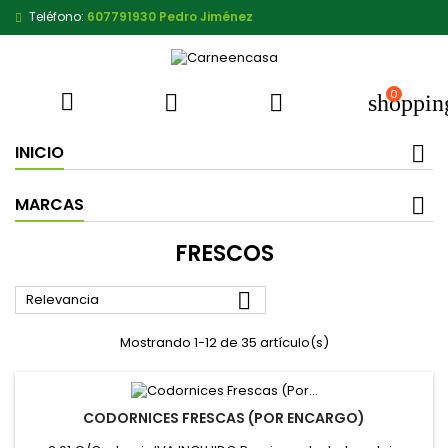
Teléfono:
607791930 Pedro Jiménez
0



shoppin
INICIO
MARCAS
FRESCOS

Relevancia
Mostrando 1-12 de 35 artículo(s)
CODORNICES FRESCAS (POR ENCARGO)