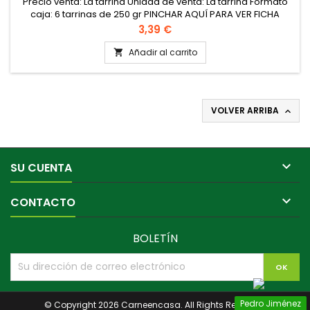
Precio venta: La tarrina Unidad de venta: La tarrina Formato
caja: 6 tarrinas de 250 gr PINCHAR AQUÍ PARA VER FICHA
TÉNCICA DEL PRODUCTO
Precio
3,39 €
Añadir al carrito

VOLVER ARRIBA


SU CUENTA

CONTACTO
BOLETÍN
Pedro Jiménez
© Copyright 2026 Carneencasa. All Rights Reserved.