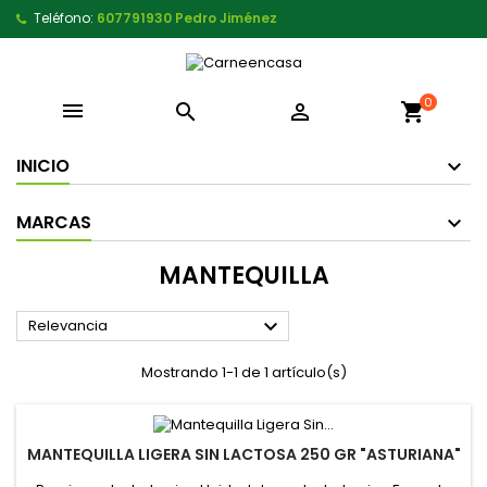
Teléfono:
607791930 Pedro Jiménez
0



shopping_cart
INICIO
MARCAS
MANTEQUILLA

Relevancia
Mostrando 1-1 de 1 artículo(s)
MANTEQUILLA LIGERA SIN LACTOSA 250 GR "ASTURIANA"