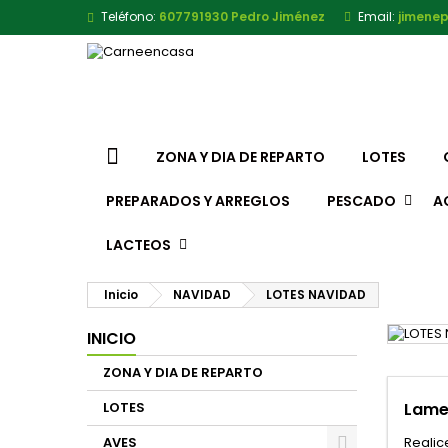
Teléfono:
607791930 Pedro Jiménez
Email:
jimene
ZONA Y DIA DE REPARTO
LOTES
PREPARADOS Y ARREGLOS
PESCADO
A
LACTEOS
Inicio
NAVIDAD
LOTES NAVIDAD
INICIO
ZONA Y DIA DE REPARTO
LOTES
Lame
AVES
Realic