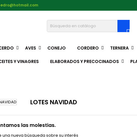
pedro@hotmail.com

CERDO
AVES
CONEJO
CORDERO
TERNERA
CEITES Y VINAGRES
ELABORADOS Y PRECOCINADOS
PL
LOTES NAVIDAD
ntamos las molestias.
e una nueva búsqueda sobre su interés