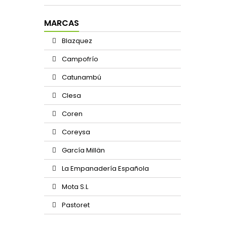
MARCAS
Blazquez
Campofrío
Catunambú
Clesa
Coren
Coreysa
García Millän
La Empanadería Española
Mota S.L
Pastoret