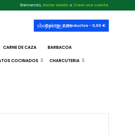
Bienvenido,
Iniciar sesión
o
Crear una cuenta
shopping_cart
Carrito:
0
Productos - 0,00 €
CARNE DE CAZA
BARBACOA
ATOS COCINADOS
CHARCUTERIA