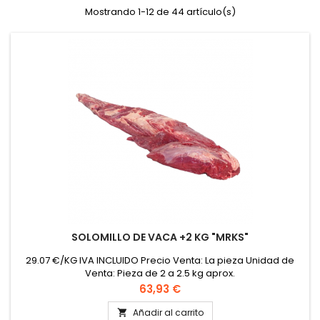
Mostrando 1-12 de 44 artículo(s)
SOLOMILLO DE VACA +2 KG "MRKS"
29.07 €/KG IVA INCLUIDO Precio Venta: La pieza Unidad de
Venta: Pieza de 2 a 2.5 kg aprox.
Precio
63,93 €
Añadir al carrito
