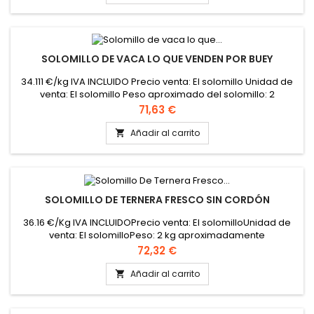
SOLOMILLO DE VACA LO QUE VENDEN POR BUEY
34.111 €/kg IVA INCLUIDO Precio venta: El solomillo Unidad de
venta: El solomillo Peso aproximado del solomillo: 2
kilogramos
Precio
71,63 €
Añadir al carrito

SOLOMILLO DE TERNERA FRESCO SIN CORDÓN
36.16 €/Kg IVA INCLUIDOPrecio venta: El solomilloUnidad de
venta: El solomilloPeso: 2 kg aproximadamente
Precio
72,32 €
Añadir al carrito
