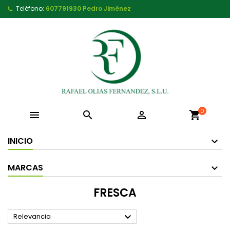
Teléfono:
607791930 Pedro Jiménez
0



shopping_cart
INICIO
MARCAS
FRESCA

Relevancia