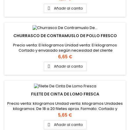
Añadir al carrito

CHURRASCO DE CONTRAMUSLO DE POLLO FRESCO
Precio venta: El kilogramos Unidad venta: El kilogramos
Cortado y envasado según necesidad del cliente
Precio
6,65 €
Añadir al carrito

FILETE DE CINTA DE LOMO FRESCA
Precio venta: kilogramos Unidad venta: kilogramos Unidades
kilogramos: De 18 a 20 filetes aprox. Formato: Cortado y
envasado según necesidad del cliente
Precio
5,65 €
Añadir al carrito
