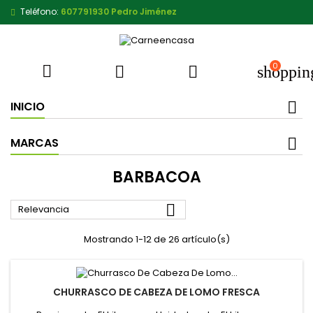
Teléfono:
607791930 Pedro Jiménez
0



shoppin
INICIO
MARCAS
BARBACOA

Relevancia
Mostrando 1-12 de 26 artículo(s)
CHURRASCO DE CABEZA DE LOMO FRESCA