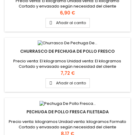
Precio venta: El kilogramo Unidad venta: El kilogramo
Cortado y envasado según necesidad del cliente
Precio
6,90 €
Añadir al carrito

CHURRASCO DE PECHUGA DE POLLO FRESCO
Precio venta: El kilogramos Unidad venta: El kilogramos
Cortado y envasado según necesidad del cliente
Precio
7,72 €
Añadir al carrito

PECHUGA DE POLLO FRESCA FILETEADA
Precio venta: kilogramos Unidad venta: kilogramos Formato
Cortado y envasado según necesidad del cliente
Precio
8,17 €