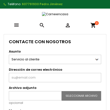
Teléfono:
607791930 Pedro Jiménez
0



shopping_cart
CONTACTE CON NOSOTROS
Asunto
Dirección de correo electrónico
Archivo adjunto
SELECCIONAR ARCHIVO
opcional