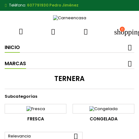
Teléfono:
607791930 Pedro Jiménez
0



shoppin
INICIO
MARCAS
TERNERA
Subcategorías
FRESCA
CONGELADA

Relevancia