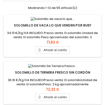
Mostrando 1-12 de 55 artículo(s)
SOLOMILLO DE VACA LO QUE VENDEN POR BUEY
34.111 €/kg IVA INCLUIDO Precio venta: El solomillo Unidad de
venta: El solomillo Peso aproximado del solomillo: 2
kilogramos
Precio
71,63 €
Añadir al carrito

SOLOMILLO DE TERNERA FRESCO SIN CORDÓN
36.16 €/Kg IVA INCLUIDOPrecio venta: El solomilloUnidad de
venta: El solomilloPeso: 2 kg aproximadamente
Precio
72,32 €
Añadir al carrito
