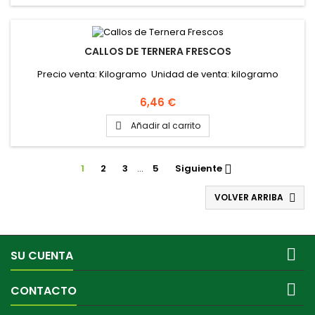
CALLOS DE TERNERA FRESCOS
Precio venta: Kilogramo Unidad de venta: kilogramo
Precio
6,46 €
Añadir al carrito

1
2
3
…
5
Siguiente

VOLVER ARRIBA


SU CUENTA

CONTACTO