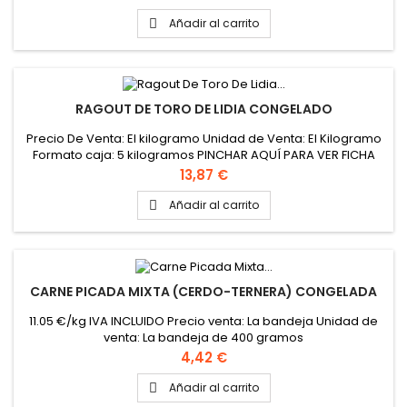
Añadir al carrito

RAGOUT DE TORO DE LIDIA CONGELADO
Precio De Venta: El kilogramo Unidad de Venta: El Kilogramo
Formato caja: 5 kilogramos PINCHAR AQUÍ PARA VER FICHA
TÉCNICA
Precio
13,87 €
Añadir al carrito

CARNE PICADA MIXTA (CERDO-TERNERA) CONGELADA
11.05 €/kg IVA INCLUIDO Precio venta: La bandeja Unidad de
venta: La bandeja de 400 gramos
Precio
4,42 €
Añadir al carrito
