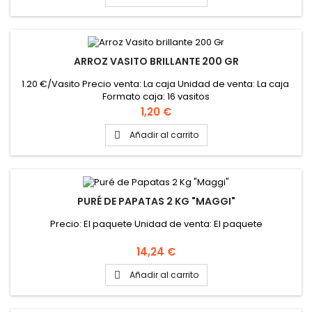
ARROZ VASITO BRILLANTE 200 GR
1.20 €/Vasito Precio venta: La caja Unidad de venta: La caja
Formato caja: 16 vasitos
Precio
1,20 €
Añadir al carrito

PURÉ DE PAPATAS 2 KG "MAGGI"
Precio: El paquete Unidad de venta: El paquete
Precio
14,24 €
Añadir al carrito
