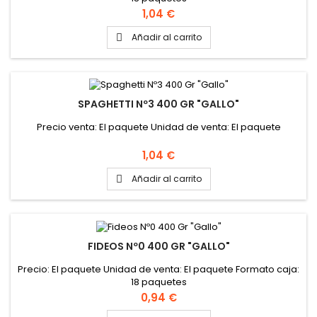
Precio
1,04 €
Añadir al carrito

SPAGHETTI Nº3 400 GR "GALLO"
Precio venta: El paquete Unidad de venta: El paquete
Precio
1,04 €
Añadir al carrito

FIDEOS Nº0 400 GR "GALLO"
Precio: El paquete Unidad de venta: El paquete Formato caja:
18 paquetes
Precio
0,94 €