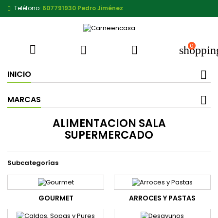
Teléfono:
607791930 Pedro Jiménez
0



shoppin
INICIO
MARCAS
ALIMENTACION SALA
SUPERMERCADO
Subcategorías
GOURMET
ARROCES Y PASTAS