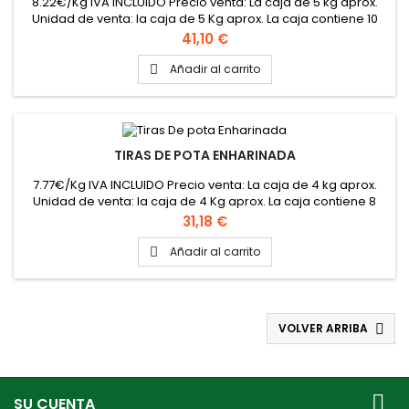
8.22€/Kg IVA INCLUIDO Precio venta: La caja de 5 kg aprox.
Unidad de venta: la caja de 5 Kg aprox. La caja contiene 10
bolsas de 500gr aprox
Precio
41,10 €
Añadir al carrito

TIRAS DE POTA ENHARINADA
7.77€/Kg IVA INCLUIDO Precio venta: La caja de 4 kg aprox.
Unidad de venta: la caja de 4 Kg aprox. La caja contiene 8
bolsas de 500gr aprox
Precio
31,18 €
Añadir al carrito

VOLVER ARRIBA


SU CUENTA