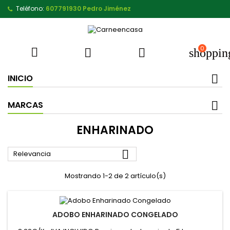
Teléfono:
607791930 Pedro Jiménez
0



shoppin
INICIO
MARCAS
ENHARINADO

Relevancia
Mostrando 1-2 de 2 artículo(s)
ADOBO ENHARINADO CONGELADO