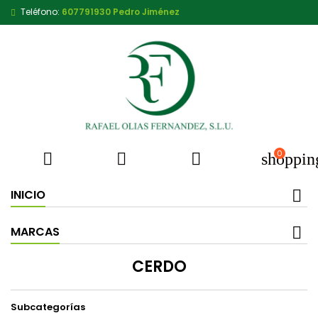
Teléfono:
607791930 Pedro Jiménez
0



shoppin
INICIO
MARCAS
CERDO
Subcategorías