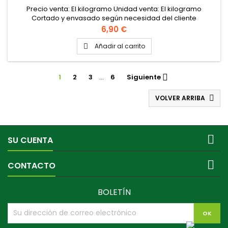
Precio venta: El kilogramo Unidad venta: El kilogramo
Cortado y envasado según necesidad del cliente
Precio
6,90 €
Añadir al carrito

1
2
3
…
6
Siguiente

VOLVER ARRIBA


SU CUENTA

CONTACTO
BOLETÍN