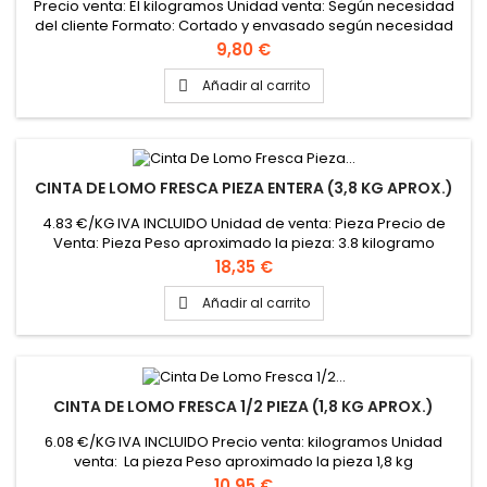
Precio venta: El kilogramos Unidad venta: Según necesidad
del cliente Formato: Cortado y envasado según necesidad
del cliente Peso aproximado del solomillo: 500 gramos
Precio
9,80 €
Añadir al carrito

CINTA DE LOMO FRESCA PIEZA ENTERA (3,8 KG APROX.)
4.83 €/KG IVA INCLUIDO Unidad de venta: Pieza Precio de
Venta: Pieza Peso aproximado la pieza: 3.8 kilogramo
Precio
18,35 €
Añadir al carrito

CINTA DE LOMO FRESCA 1/2 PIEZA (1,8 KG APROX.)
6.08 €/KG IVA INCLUIDO Precio venta: kilogramos Unidad
venta: La pieza Peso aproximado la pieza 1,8 kg
Precio
10,95 €