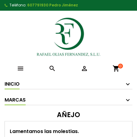
Teléfono:
607791930 Pedro Jiménez
0



shopping_cart
INICIO
MARCAS
AÑEJO
Lamentamos las molestias.