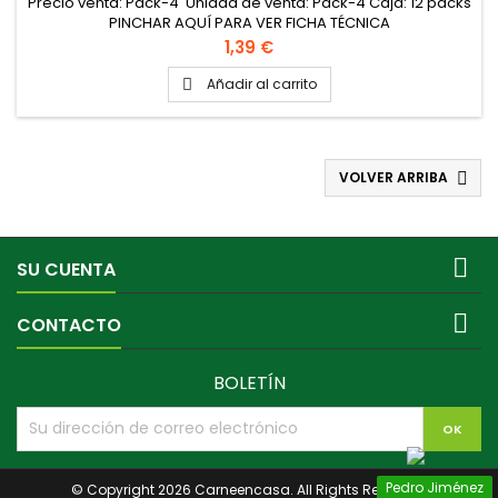
Precio venta: Pack-4 Unidad de venta: Pack-4 Caja: 12 packs
PINCHAR AQUÍ PARA VER FICHA TÉCNICA
Precio
1,39 €
Añadir al carrito

VOLVER ARRIBA


SU CUENTA

CONTACTO
BOLETÍN
Pedro Jiménez
© Copyright 2026 Carneencasa. All Rights Reserved.