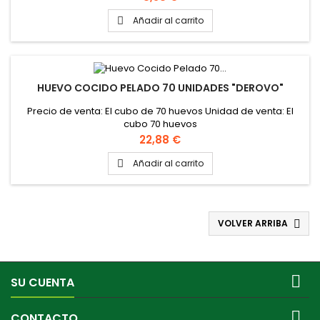
Añadir al carrito

HUEVO COCIDO PELADO 70 UNIDADES "DEROVO"
Precio de venta: El cubo de 70 huevos Unidad de venta: El
cubo 70 huevos
Precio
22,88 €
Añadir al carrito

VOLVER ARRIBA


SU CUENTA

CONTACTO