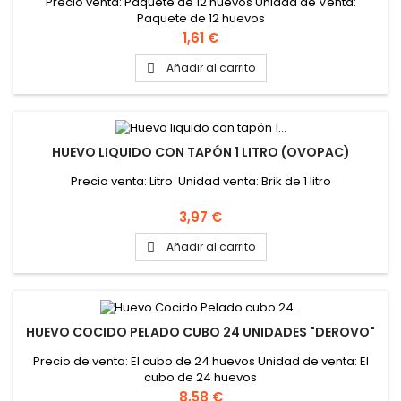
Precio venta: Paquete de 12 huevos Unidad de Venta:
Paquete de 12 huevos
Precio
1,61 €
Añadir al carrito

HUEVO LIQUIDO CON TAPÓN 1 LITRO (OVOPAC)
Precio venta: Litro Unidad venta: Brik de 1 litro
Precio
3,97 €
Añadir al carrito

HUEVO COCIDO PELADO CUBO 24 UNIDADES "DEROVO"
Precio de venta: El cubo de 24 huevos Unidad de venta: El
cubo de 24 huevos
Precio
8,58 €