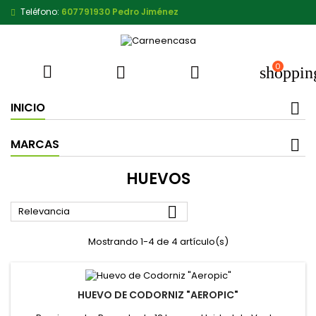
Teléfono:
607791930 Pedro Jiménez
0



shoppin
INICIO
MARCAS
HUEVOS

Relevancia
Mostrando 1-4 de 4 artículo(s)
HUEVO DE CODORNIZ "AEROPIC"