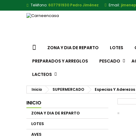
Teléfono:
607791930 Pedro Jiménez
Email:
jimene
ZONA Y DIA DE REPARTO
LOTES
PREPARADOS Y ARREGLOS
PESCADO
A
LACTEOS
Inicio
SUPERMERCADO
Especias Y Aderezos
INICIO
ZONA Y DIA DE REPARTO
LOTES
AVES