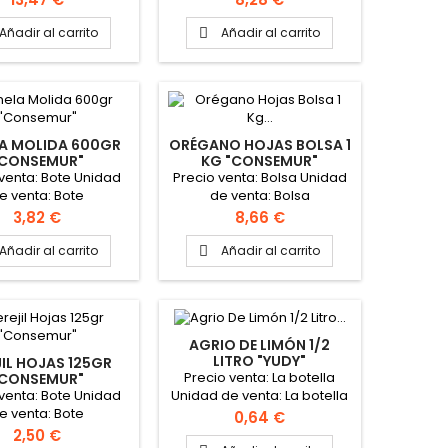
Añadir al carrito
Añadir al carrito

A MOLIDA 600GR
ORÉGANO HOJAS BOLSA 1
"CONSEMUR"
KG "CONSEMUR"
 venta: Bote Unidad
Precio venta: Bolsa Unidad
e venta: Bote
de venta: Bolsa
Precio
Precio
3,82 €
8,66 €
Añadir al carrito
Añadir al carrito

AGRIO DE LIMÓN 1/2
LITRO "YUDY"
JIL HOJAS 125GR
Precio venta: La botella
"CONSEMUR"
 venta: Bote Unidad
Unidad de venta: La botella
e venta: Bote
Formato de la caja: 15
Precio
0,64 €
Botellas
Precio
2,50 €