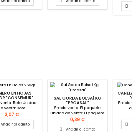
Añadir al carrito
Añadir al carrito


MERO EN HOJAS
CANEL
GR "CONSEMUR"
SAL GORDA BOLSA1 KG
 venta: Bote Unidad
Precio
"PROASAL"
Precio venta: El paquete
e venta: Bote
d
Unidad de venta: El paquete
Precio
3,07 €
Formato de la caja: 12
Precio
0,39 €
Paquetes
Añadir al carrito

Añadir al carrito
