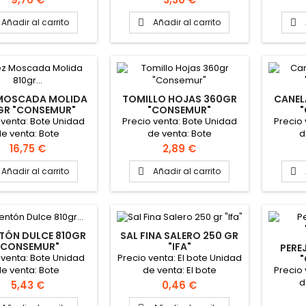
Añadir al carrito
Añadir al carrito


MOSCADA MOLIDA
TOMILLO HOJAS 360GR
CANEL
GR "CONSEMUR"
"CONSEMUR"
 venta: Bote Unidad
Precio venta: Bote Unidad
Precio
e venta: Bote
de venta: Bote
d
Precio
Precio
16,75 €
2,89 €
Añadir al carrito
Añadir al carrito


TÓN DULCE 810GR
SAL FINA SALERO 250 GR
"CONSEMUR"
"IFA"
PERE
 venta: Bote Unidad
Precio venta: El bote Unidad
Precio
e venta: Bote
de venta: El bote
d
Precio
Precio
5,43 €
0,46 €