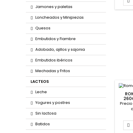

Jamones y paletas
Loncheados y Minipiezas
Quesos
Embutidos y Fiambre
Adobado, ajillos y sajonia
Embutidos ibéricos
Mechadas y Fritos
LACTEOS
Leche
RO
260
Yogures y postres
Precio
d
Sin lactosa
Batidos
