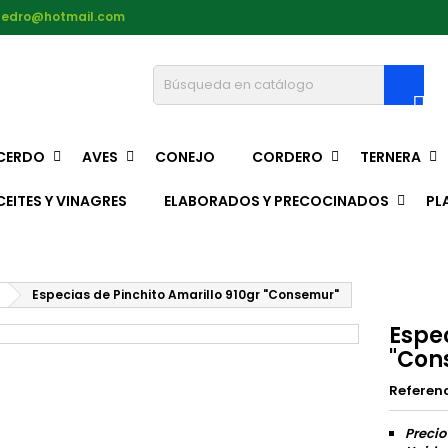
pedro@hotmail.com

CERDO
AVES
CONEJO
CORDERO
TERNERA
CEITES Y VINAGRES
ELABORADOS Y PRECOCINADOS
PL
Especias de Pinchito Amarillo 910gr "Consemur"
Espec
"Con
Referen
Precio