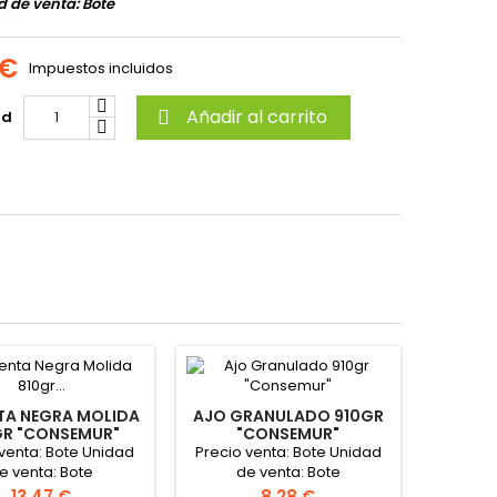
 de venta: Bote
 €
Impuestos incluidos
Añadir al carrito
ad

TA NEGRA MOLIDA
AJO GRANULADO 910GR
GR "CONSEMUR"
"CONSEMUR"
 venta: Bote Unidad
Precio venta: Bote Unidad
e venta: Bote
de venta: Bote
Precio
Precio
13,47 €
8,28 €