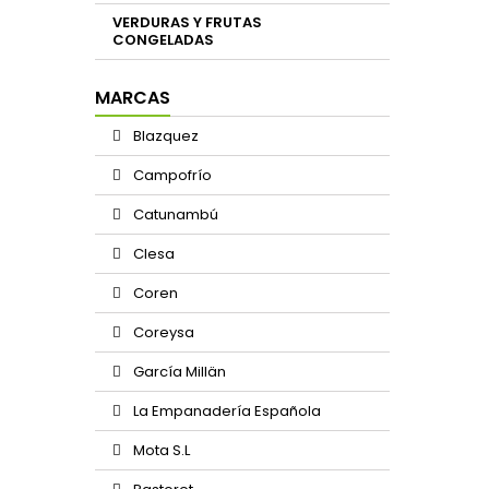
VERDURAS Y FRUTAS
CONGELADAS
MARCAS
Blazquez
Campofrío
Catunambú
Clesa
Coren
Coreysa
García Millän
La Empanadería Española
Mota S.L