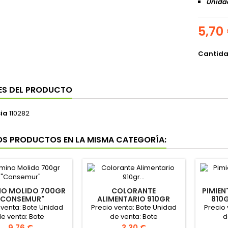
Unidad
5,70
Cantid
ES DEL PRODUCTO
ia
110282
OS PRODUCTOS EN LA MISMA CATEGORÍA:
O MOLIDO 700GR
COLORANTE
PIMIEN
"CONSEMUR"
ALIMENTARIO 910GR
810
"CONSEMUR"
 venta: Bote Unidad
Precio venta: Bote Unidad
Precio
e venta: Bote
de venta: Bote
d
Precio
Precio
9,76 €
3,30 €