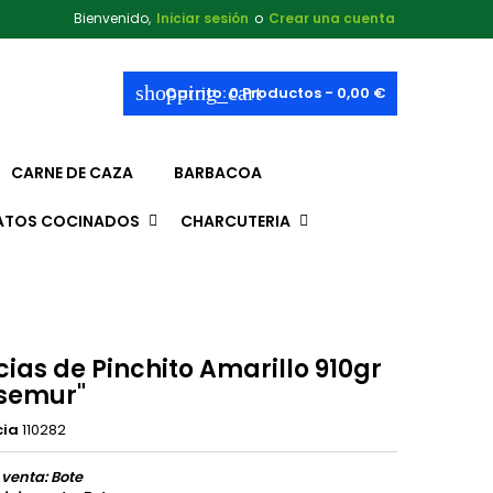
Bienvenido,
Iniciar sesión
o
Crear una cuenta
shopping_cart
Carrito:
0
Productos - 0,00 €
CARNE DE CAZA
BARBACOA
ATOS COCINADOS
CHARCUTERIA
ias de Pinchito Amarillo 910gr
semur"
cia
110282
 venta: Bote