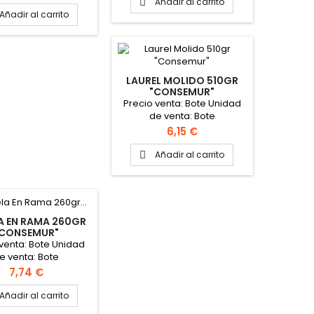
Añadir al carrito

Añadir al carrito
LAUREL MOLIDO 510GR
"CONSEMUR"
Precio venta: Bote Unidad
de venta: Bote
Precio
6,15 €
Añadir al carrito

A EN RAMA 260GR
"CONSEMUR"
 venta: Bote Unidad
e venta: Bote
Precio
7,74 €
Añadir al carrito