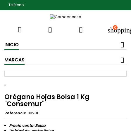
Teléfono:
607791930 Pedro Jiménez
0



shoppin
INICIO
MARCAS
Orégano Hojas Bolsa 1 Kg
"Consemur"
Referencia
110281
Precio venta: Bolsa
Unidad de venta: Bolsa