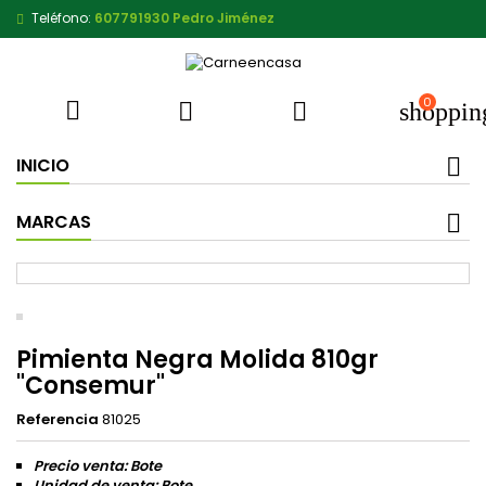
Teléfono:
607791930 Pedro Jiménez
0



shoppin
INICIO
MARCAS
Pimienta Negra Molida 810gr
"Consemur"
Referencia
81025
Precio venta: Bote
Unidad de venta: Bote