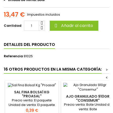
13,47 €
Impuestos incluidos
Añadir al carrito
Cantidad

DETALLES DEL PRODUCTO
Referencia
81025
16 OTROS PRODUCTOS EN LA MISMA CATEGORÍA:
>
<
SAL FINA BOLSA1 KG
"PROASAL"
AJO GRANULADO 910GR
Precio venta: El paquete
"CONSEMUR"
Precio venta: Bote Unidad de
Unidad de venta: El paquete
venta: Bote
Formato de la caja: 12
Precio
0,39 €