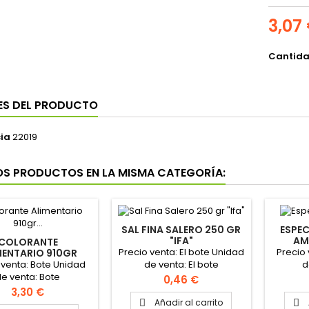
3,07
Cantid
ES DEL PRODUCTO
ia
22019
OS PRODUCTOS EN LA MISMA CATEGORÍA:
SAL FINA SALERO 250 GR
ESPEC
"IFA"
AM
COLORANTE
Precio venta: El bote Unidad
Precio
MENTARIO 910GR
"CONSEMUR"
 venta: Bote Unidad
de venta: El bote
d
e venta: Bote
Precio
0,46 €
Precio
3,30 €
Añadir al carrito

