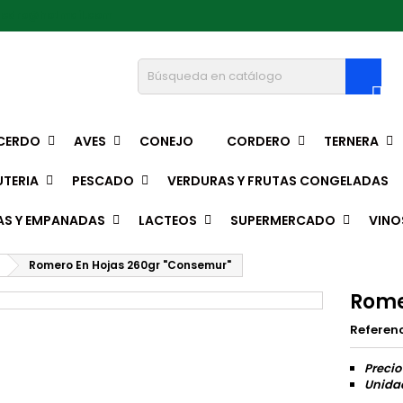
pedro@hotmail.com

CERDO
AVES
CONEJO
CORDERO
TERNERA
TERIA
PESCADO
VERDURAS Y FRUTAS CONGELADAS
AS Y EMPANADAS
LACTEOS
SUPERMERCADO
VINO
Romero En Hojas 260gr "Consemur"
Rome
Referen
Precio
Unidad