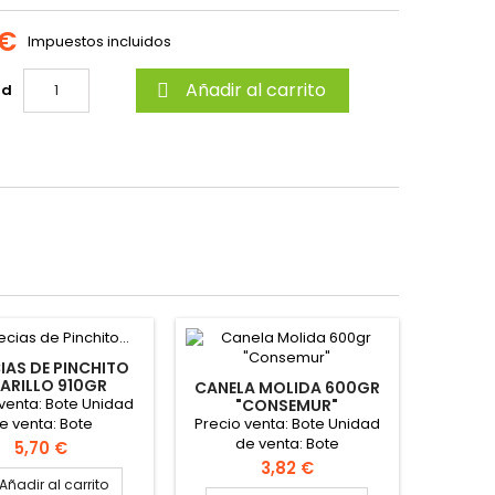
 €
Impuestos incluidos
Añadir al carrito
ad

IAS DE PINCHITO
ARILLO 910GR
CANELA MOLIDA 600GR
"CONSEMUR"
 venta: Bote Unidad
"CONSEMUR"
Precio venta: Bote Unidad
e venta: Bote
de venta: Bote
Precio
5,70 €
Precio
3,82 €
Añadir al carrito