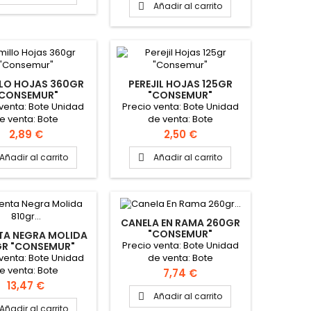
Añadir al carrito

LO HOJAS 360GR
PEREJIL HOJAS 125GR
"CONSEMUR"
"CONSEMUR"
 venta: Bote Unidad
Precio venta: Bote Unidad
e venta: Bote
de venta: Bote
Precio
Precio
2,89 €
2,50 €
Añadir al carrito
Añadir al carrito

CANELA EN RAMA 260GR
"CONSEMUR"
TA NEGRA MOLIDA
Precio venta: Bote Unidad
GR "CONSEMUR"
 venta: Bote Unidad
de venta: Bote
e venta: Bote
Precio
7,74 €
Precio
13,47 €
Añadir al carrito

Añadir al carrito