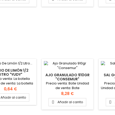
IO DE LIMÓN 1/2
LITRO "YUDY"
AJO GRANULADO 910GR
SAL G
o venta: La botella
"CONSEMUR"
Precio venta: Bote Unidad
Precio
de venta: La botella
de venta: Bote
Unidad d
ato de la caja: 15
Precio
0,64 €
Forma
Botellas
Precio
8,28 €
Añadir al carrito
Añadir al carrito

