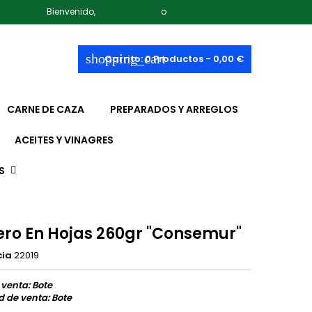
Bienvenido,
Iniciar sesión
o
Crear una cuenta
shopping_cart
Carrito:
0
Productos - 0,00 €
CARNE DE CAZA
PREPARADOS Y ARREGLOS
ACEITES Y VINAGRES
S
ro En Hojas 260gr "Consemur"
cia
22019
 venta: Bote
 de venta: Bote