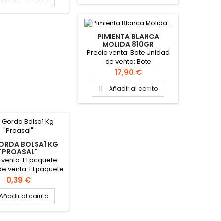
PIMIENTA BLANCA
MOLIDA 810GR
"CONSEMUR"
Precio venta: Bote Unidad
de venta: Bote
Precio
17,90 €
Añadir al carrito

ORDA BOLSA1 KG
"PROASAL"
 venta: El paquete
e venta: El paquete
to de la caja: 12
Precio
0,39 €
Paquetes
Añadir al carrito