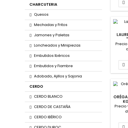

CHARCUTERIA
Quesos
Mechadas y Fritos
LAUR
Jamones y Paletas
Precio
Loncheados y Minipiezas
d
Embutidos Ibéricos

Embutidos y Fiambre
Adobado, Ajillos y Sajonia
CERDO
CERDO BLANCO
ORÉGA
KG
Precio
CERDO DE CASTAÑA
d
CERDO IBÉRICO
CERDO DUROC
