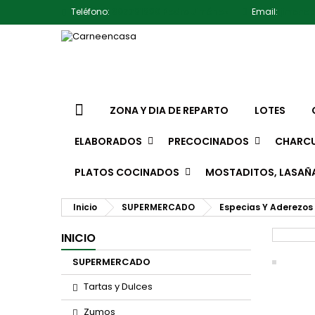
Teléfono:
607791930 Pedro Jiménez
Email:
jimene
ZONA Y DIA DE REPARTO
LOTES
ELABORADOS
PRECOCINADOS
CHARCU
PLATOS COCINADOS
MOSTADITOS, LASAÑ
Inicio
SUPERMERCADO
Especias Y Aderezos
INICIO
SUPERMERCADO
Tartas y Dulces
Zumos