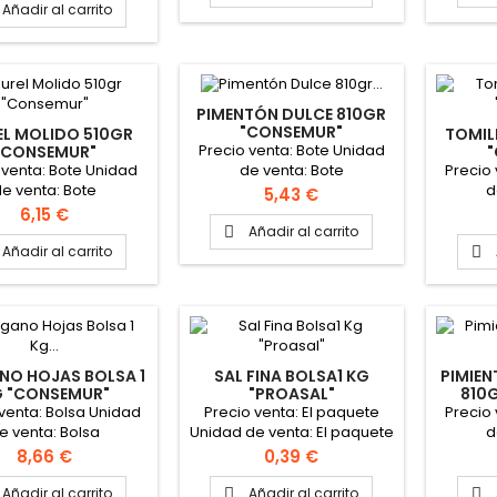
Añadir al carrito
PIMENTÓN DULCE 810GR
"CONSEMUR"
EL MOLIDO 510GR
TOMIL
Precio venta: Bote Unidad
"CONSEMUR"
 venta: Bote Unidad
Precio
de venta: Bote
e venta: Bote
d
Precio
5,43 €
Precio
6,15 €
Añadir al carrito

Añadir al carrito

NO HOJAS BOLSA 1
SAL FINA BOLSA1 KG
PIMIEN
 "CONSEMUR"
"PROASAL"
810
 venta: Bolsa Unidad
Precio venta: El paquete
Precio
e venta: Bolsa
Unidad de venta: El paquete
d
Formato de la caja: 12
Precio
Precio
8,66 €
0,39 €
Paquetes
Añadir al carrito
Añadir al carrito

