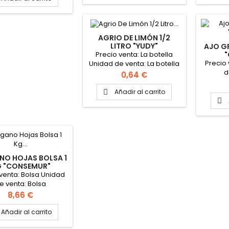
AGRIO DE LIMÓN 1/2
LITRO "YUDY"
AJO G
Precio venta: La botella
Precio
Unidad de venta: La botella
d
Formato de la caja: 15
Precio
0,64 €
Botellas
Añadir al carrito


NO HOJAS BOLSA 1
 "CONSEMUR"
 venta: Bolsa Unidad
e venta: Bolsa
Precio
8,66 €
Añadir al carrito