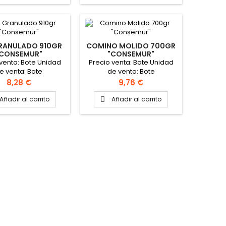
RANULADO 910GR
COMINO MOLIDO 700GR
"CONSEMUR"
"CONSEMUR"
 venta: Bote Unidad
Precio venta: Bote Unidad
e venta: Bote
de venta: Bote
Precio
Precio
8,28 €
9,76 €
Añadir al carrito
Añadir al carrito
