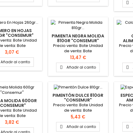

MERO EN HOJAS
GR "CONSEMUR"
PIMIENTA NEGRA MOLIDA
 venta: Bote Unidad
810GR "CONSEMUR"
ALIM
Precio venta: Bote Unidad
Precio
e venta: Bote
de venta: Bote
d
Precio
3,07 €
Precio
13,47 €
Añadir al carrito
Añadir al carrito


PIMENTÓN DULCE 810GR
ESPEC
"CONSEMUR"
AM
LA MOLIDA 600GR
Precio venta: Bote Unidad
Precio
"CONSEMUR"
 venta: Bote Unidad
de venta: Bote
d
e venta: Bote
Precio
5,43 €
Precio
3,82 €
Añadir al carrito


Añadir al carrito