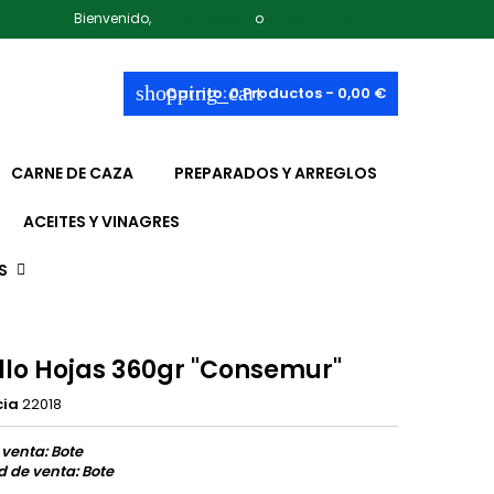
Bienvenido,
Iniciar sesión
o
Crear una cuenta
shopping_cart
Carrito:
0
Productos - 0,00 €
CARNE DE CAZA
PREPARADOS Y ARREGLOS
ACEITES Y VINAGRES
S
llo Hojas 360gr "Consemur"
cia
22018
 venta: Bote
 de venta: Bote