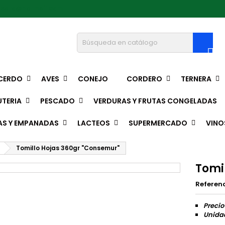
pedro@hotmail.com

CERDO
AVES
CONEJO
CORDERO
TERNERA
TERIA
PESCADO
VERDURAS Y FRUTAS CONGELADAS
AS Y EMPANADAS
LACTEOS
SUPERMERCADO
VINO
Tomillo Hojas 360gr "Consemur"
Tomi
Referen
Precio
Unidad