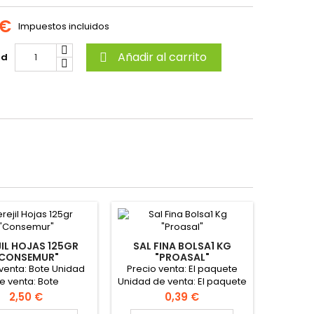
 €
Impuestos incluidos
Añadir al carrito
ad

JIL HOJAS 125GR
SAL FINA BOLSA1 KG
"CONSEMUR"
"PROASAL"
 venta: Bote Unidad
Precio venta: El paquete
e venta: Bote
Unidad de venta: El paquete
Formato de la caja: 12
Precio
Precio
2,50 €
0,39 €
Paquetes