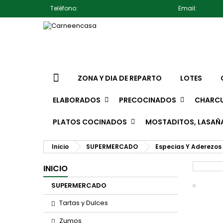
Teléfono:
607791930 Pedro Jiménez
Email:
jimene
ZONA Y DIA DE REPARTO
LOTES
ELABORADOS
PRECOCINADOS
CHARCU
PLATOS COCINADOS
MOSTADITOS, LASAÑ
Inicio
SUPERMERCADO
Especias Y Aderezos
INICIO
SUPERMERCADO
Tartas y Dulces
Zumos