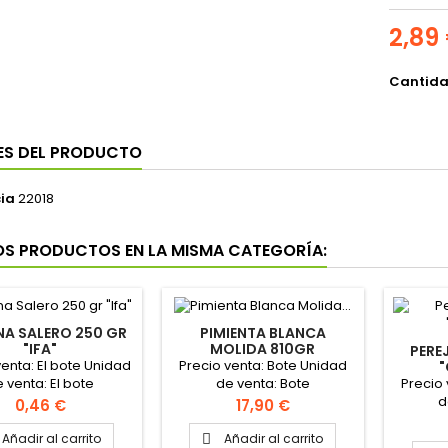
2,89
Cantid
ES DEL PRODUCTO
ia
22018
OS PRODUCTOS EN LA MISMA CATEGORÍA:
INA SALERO 250 GR
PIMIENTA BLANCA
"IFA"
MOLIDA 810GR
PERE
"CONSEMUR"
venta: El bote Unidad
Precio venta: Bote Unidad
Precio
 venta: El bote
de venta: Bote
d
Precio
Precio
0,46 €
17,90 €
Añadir al carrito
Añadir al carrito
