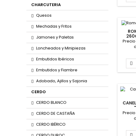
CHARCUTERIA
Quesos
Mechadas y Fritos
RO
260
Jamones y Paletas
Precio
d
Loncheados y Minipiezas
Embutidos Ibéricos

Embutidos y Fiambre
Adobado, Ajillos y Sajonia
CERDO
CERDO BLANCO
CANE
Precio
CERDO DE CASTAÑA
d
CERDO IBÉRICO
CERDO DUROC
