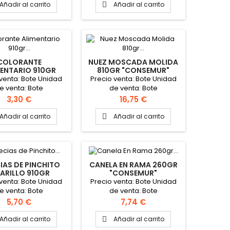
Añadir al carrito
Añadir al carrito

COLORANTE
NUEZ MOSCADA MOLIDA
ENTARIO 910GR
810GR "CONSEMUR"
"CONSEMUR"
 venta: Bote Unidad
Precio venta: Bote Unidad
e venta: Bote
de venta: Bote
Precio
Precio
3,30 €
16,75 €
Añadir al carrito
Añadir al carrito

IAS DE PINCHITO
CANELA EN RAMA 260GR
ARILLO 910GR
"CONSEMUR"
"CONSEMUR"
 venta: Bote Unidad
Precio venta: Bote Unidad
e venta: Bote
de venta: Bote
Precio
Precio
5,70 €
7,74 €
Añadir al carrito
Añadir al carrito
