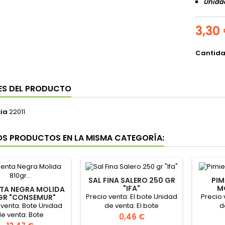
Unidad
3,30
Cantid
ES DEL PRODUCTO
ia
22011
OS PRODUCTOS EN LA MISMA CATEGORÍA:
SAL FINA SALERO 250 GR
PIM
"IFA"
M
NTA NEGRA MOLIDA
"
Precio venta: El bote Unidad
Precio 
GR "CONSEMUR"
 venta: Bote Unidad
de venta: El bote
d
e venta: Bote
Precio
0,46 €