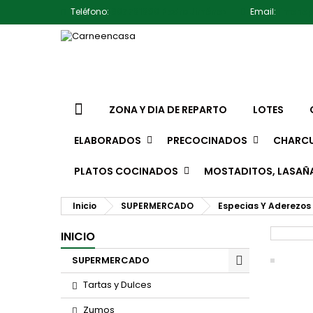
Teléfono:
607791930 Pedro Jiménez
Email:
jimene
ZONA Y DIA DE REPARTO
LOTES
ELABORADOS
PRECOCINADOS
CHARCU
PLATOS COCINADOS
MOSTADITOS, LASAÑ
Inicio
SUPERMERCADO
Especias Y Aderezos
INICIO
SUPERMERCADO
Tartas y Dulces
Zumos