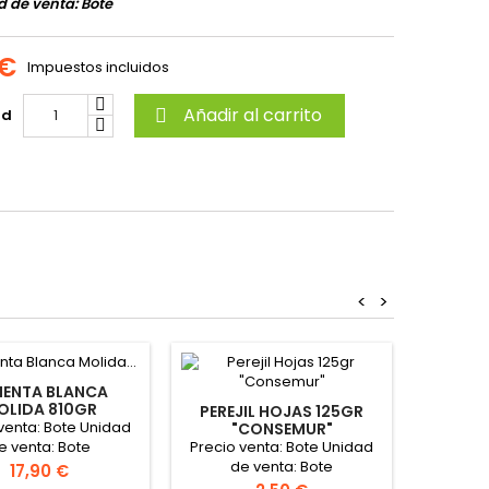
 de venta: Bote
 €
Impuestos incluidos
Añadir al carrito
ad

<
>
IENTA BLANCA
OLIDA 810GR
PEREJIL HOJAS 125GR
NUEZ M
CONSEMUR"
venta: Bote Unidad
"CONSEMUR"
810G
Precio venta: Bote Unidad
Precio 
e venta: Bote
de venta: Bote
de
Precio
17,90 €