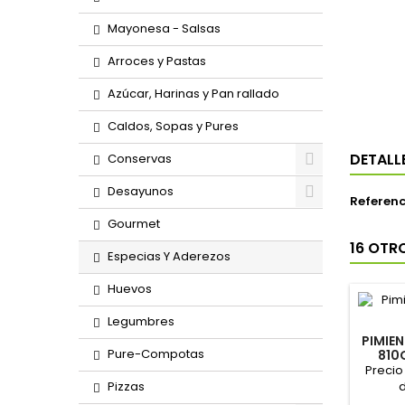
Mayonesa - Salsas
Arroces y Pastas
Azúcar, Harinas y Pan rallado
Caldos, Sopas y Pures
DETALL
Conservas
Desayunos
Referenc
Gourmet
16 OTR
Especias Y Aderezos
Huevos
Legumbres
PIMIE
Pure-Compotas
810
Precio
Pizzas
d