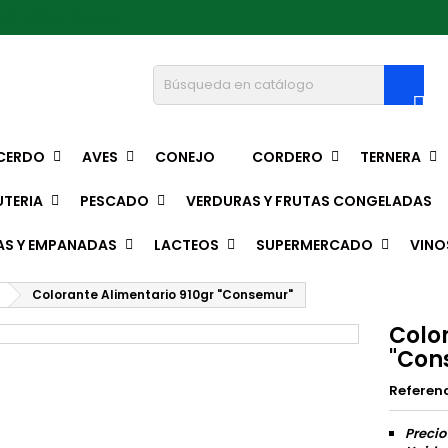
pedro@hotmail.com

CERDO
AVES
CONEJO
CORDERO
TERNERA
TERIA
PESCADO
VERDURAS Y FRUTAS CONGELADAS
AS Y EMPANADAS
LACTEOS
SUPERMERCADO
VINO
Colorante Alimentario 910gr "Consemur"
Colo
"Con
Referen
Precio