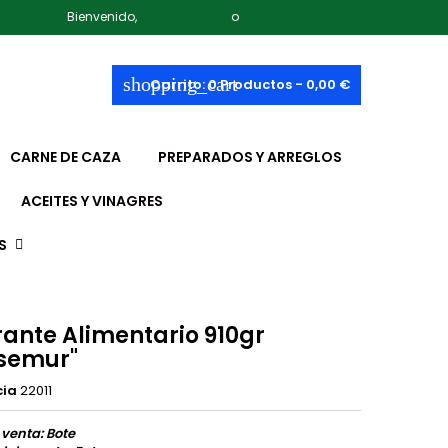
Bienvenido,
Iniciar sesión
o
Crear una cuenta
shopping_cart
Carrito:
0
Productos - 0,00 €
CARNE DE CAZA
PREPARADOS Y ARREGLOS
ACEITES Y VINAGRES
S
rante Alimentario 910gr
semur"
cia
22011
 venta: Bote