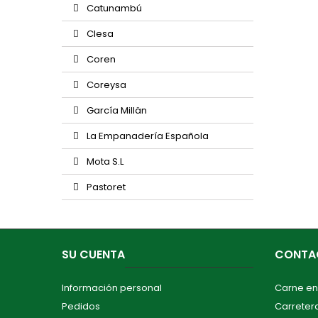
Catunambú
Clesa
Coren
Coreysa
García Millän
La Empanadería Española
Mota S.L
Pastoret
SU CUENTA
CONTA
Información personal
Carne en
Pedidos
Carretera