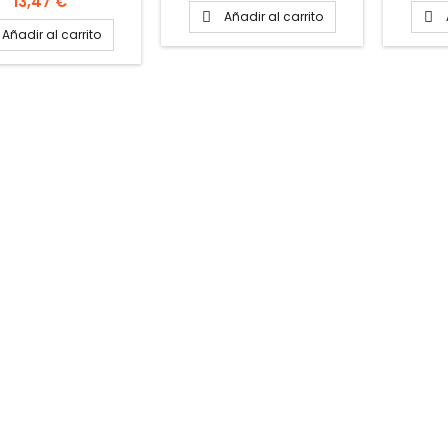
Precio
13,47 €
Añadir al carrito


Añadir al carrito