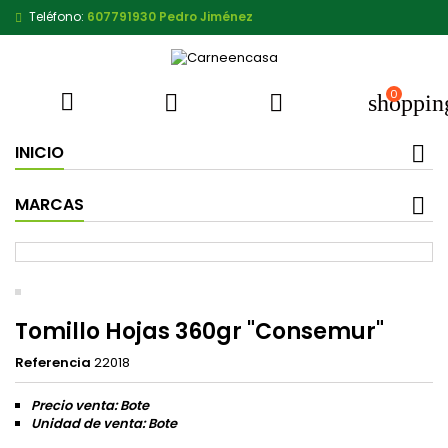
Teléfono:
607791930 Pedro Jiménez
0



shoppin
INICIO
MARCAS
Tomillo Hojas 360gr "Consemur"
Referencia
22018
Precio venta: Bote
Unidad de venta: Bote