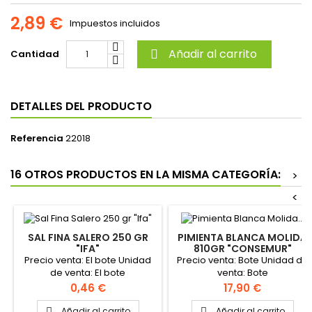
2,89 €
Impuestos incluidos
Añadir al carrito
Cantidad

DETALLES DEL PRODUCTO
Referencia
22018
16 OTROS PRODUCTOS EN LA MISMA CATEGORÍA:
>
<
SAL FINA SALERO 250 GR
PIMIENTA BLANCA MOLIDA
"IFA"
810GR "CONSEMUR"
Precio venta: El bote Unidad
Precio venta: Bote Unidad de
de venta: El bote
venta: Bote
Precio
Precio
0,46 €
17,90 €
Añadir al carrito
Añadir al carrito

