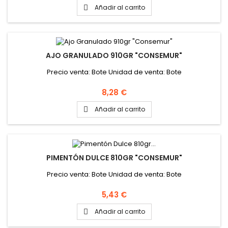
Añadir al carrito

AJO GRANULADO 910GR "CONSEMUR"
Precio venta: Bote Unidad de venta: Bote
Precio
8,28 €
Añadir al carrito

PIMENTÓN DULCE 810GR "CONSEMUR"
Precio venta: Bote Unidad de venta: Bote
Precio
5,43 €
Añadir al carrito
