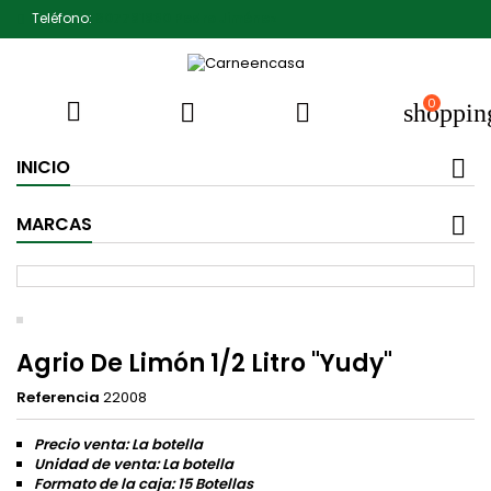
Teléfono:
607791930 Pedro Jiménez
0



shoppin
INICIO
MARCAS
Agrio De Limón 1/2 Litro "Yudy"
Referencia
22008
Precio venta: La botella
Unidad de venta: La botella
Formato de la caja: 15 Botellas