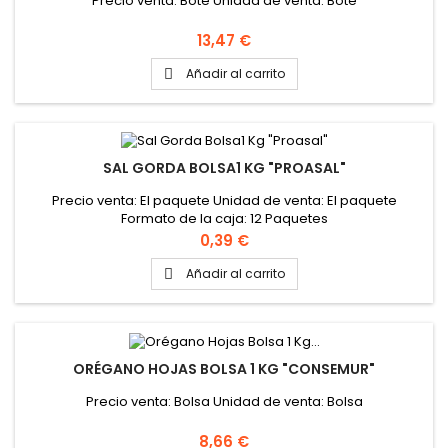
Precio venta: Bote Unidad de venta: Bote
Precio
13,47 €
Añadir al carrito

SAL GORDA BOLSA1 KG "PROASAL"
Precio venta: El paquete Unidad de venta: El paquete
Formato de la caja: 12 Paquetes
Precio
0,39 €
Añadir al carrito

ORÉGANO HOJAS BOLSA 1 KG "CONSEMUR"
Precio venta: Bolsa Unidad de venta: Bolsa
Precio
8,66 €