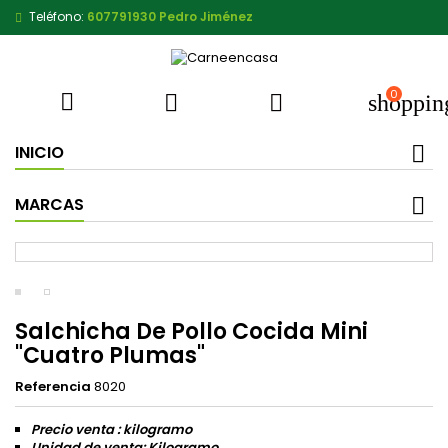
Teléfono:
607791930 Pedro Jiménez
0



shoppin
INICIO
MARCAS
Salchicha De Pollo Cocida Mini
"Cuatro Plumas"
Referencia
8020
Precio venta : kilogramo
Unidad de venta: Kilogramo