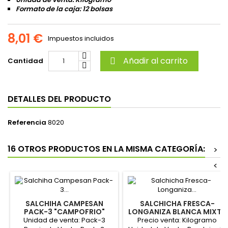
Formato de la caja: 12 bolsas
8,01 €
Impuestos incluidos
Añadir al carrito
Cantidad

DETALLES DEL PRODUCTO
Referencia
8020
16 OTROS PRODUCTOS EN LA MISMA CATEGORÍA:
>
<
SALCHIHA CAMPESAN
SALCHICHA FRESCA-
PACK-3 "CAMPOFRIO"
LONGANIZA BLANCA MIXTA
(POR ENCARGO)
POLLO-CERDO "LA ABUELA
Unidad de venta: Pack-3
Precio venta: Kilogramo