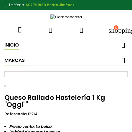
Teléfono:
607791930 Pedro Jiménez
0



shoppin
INICIO
MARCAS
Queso Rallado Hostelería 1 Kg
"Oggi""
Referencia
12214
Precio venta: La bolsa
Unidad de venta: La bolsa