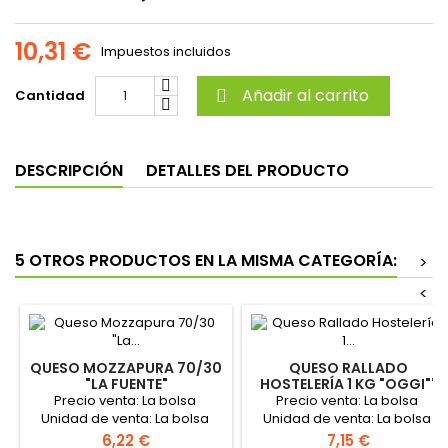
10,31 €
Impuestos incluidos
Añadir al carrito
Cantidad

DESCRIPCIÓN
DETALLES DEL PRODUCTO
5 OTROS PRODUCTOS EN LA MISMA CATEGORÍA:
>
<
QUESO MOZZAPURA 70/30
QUESO RALLADO
"LA FUENTE"
HOSTELERÍA 1 KG "OGGI""
Precio venta: La bolsa
Precio venta: La bolsa
Unidad de venta: La bolsa
Unidad de venta: La bolsa
Formato de la caja: Contiene
Precio
Precio
6,22 €
7,15 €