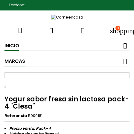
Teléfono:
607791930 Pedro Jiménez
0



shoppin
INICIO
MARCAS
Yogur sabor fresa sin lactosa pack-
4 "Clesa"
Referencia
5000181
Precio venta: Pack-4
Unidad de venta: Pack-4