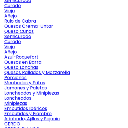
Semicurado
Curado
Viejo
Añejo
Rulo de Cabra
Quesos Crema-Untar
Queso Cuñas
Semicurado
Curado
Viejo
Añejo
Azul-Roquefort
Quesos en Barra
Queso Lonchas
Quesos Rallados y Mozzarella
Porciones
Mechadas y Fritos
Jamones y Paletas
Loncheados y Minipiezas
Loncheados
Minipiezas
Embutidos Ibéricos
Embutidos y Fiambre
Adobado, Ajillos y Sajonia
CERDO