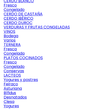
CERDO BLANCO
Fresco
Congelado
CERDO DE CASTAÑA
CERDO IBÉRICO
CERDO DUROC
VERDURAS Y FRUTAS CONGELADAS
VINOS
Bodega
Varios
TERNERA
Fresca
Congelada
PLATOS COCINADOS
Fresco
Congelado
Conservas
LACTEOS
Yogures y postres
Feiraco
Asturiana
Bífidus
Desnatados
Clesa
Yogures