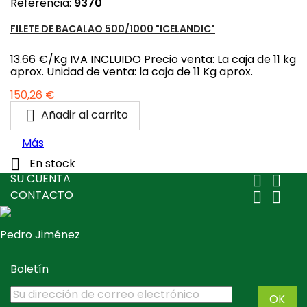
Referencia:
9370
FILETE DE BACALAO 500/1000 "ICELANDIC"
13.66 €/Kg IVA INCLUIDO Precio venta: La caja de 11 kg
aprox. Unidad de venta: la caja de 11 Kg aprox.
Precio
150,26 €

Añadir al carrito
Más

En stock
SU CUENTA


CONTACTO


Pedro Jiménez
Boletín