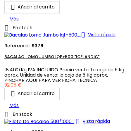

Añadir al carrito
Más

En stock

Vista rápida
Referencia:
9376
BACALAO LOMO JUMBO IQF+500 "ICELANDIC"
18.41€/Kg IVA INCLUIDO Precio venta: La caja de 5 kg
aprox. Unidad de venta: la caja de 5 Kg aprox.
PINCHAR AQUÍ PARA VER FICHA TÉCNICA
Precio
92,05 €

Añadir al carrito
Más

En stock

Vista rápida