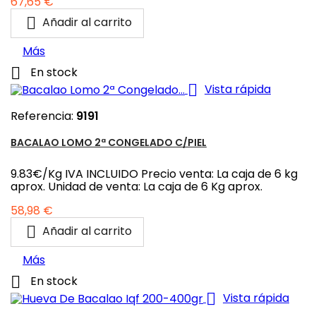
Precio
67,65 €

Añadir al carrito
Más

En stock

Vista rápida
Referencia:
9191
BACALAO LOMO 2ª CONGELADO C/PIEL
9.83€/Kg IVA INCLUIDO Precio venta: La caja de 6 kg
aprox. Unidad de venta: La caja de 6 Kg aprox.
Precio
58,98 €

Añadir al carrito
Más

En stock

Vista rápida