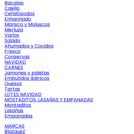
Bacalao
Caella
Cefalópodos
Enharinado
Marisco y Moluscos
Merluza
Varios
Salado
Ahumados y Cocidos
Fresco
Conservas
NAVIDAD
CARNES
Jamones y paletas
Embutidos Ibéricos
Quesos
Tartas
LOTES NAVIDAD
MOSTADITOS, LASAÑAS Y EMPANADAS
Montaditos
Lasañas
Empanadas
MARCAS
Blazquez