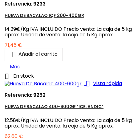
Referencia:
9233
HUEVA DE BACALAO IQF 200-400GR
14.29€/Kg IVA INCLUIDO Precio venta: La caja de 5 kg
aprox. Unidad de venta: la caja de 5 Kg aprox.
Precio
71,45 €

Añadir al carrito
Más

En stock

Vista rápida
Referencia:
9252
HUEVA DE BACALAO 400-600GR "ICELANDIC"
12.58€/Kg IVA INCLUIDO Precio venta: La caja de 5 kg
aprox. Unidad de venta: la caja de 5 Kg aprox.
Precio
62,60 €