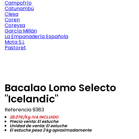
Campofrío
Catunambú
Clesa
Coren
Coreysa
García Millän
La Empanadería Española
Mota S.L
Pastoret
Bacalao Lomo Selecto
"Icelandic"
Referencia
9383
28.07€/Kg IVA INCLUIDO
Precio venta: El estuche
Unidad de venta: El estuche
El estuche pesa 2 kg aproximadamente