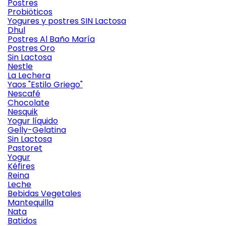
Postres
Probiöticos
Yogures y postres SIN Lactosa
Dhul
Postres Al Baño María
Postres Oro
Sin Lactosa
Nestle
La Lechera
Yaos "Estilo Griego"
Nescafé
Chocolate
Nesquik
Yogur líquido
Gelly-Gelatina
Sin Lactosa
Pastoret
Yogur
Kéfires
Reina
Leche
Bebidas Vegetales
Mantequilla
Nata
Batidos