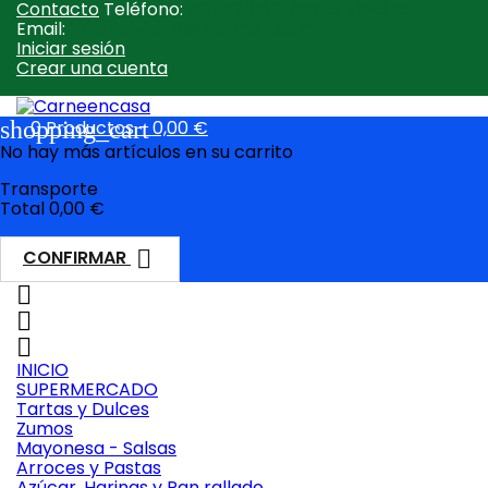
Contacto
Teléfono:
607791930 Pedro Jiménez
Email:
jimenepedro@hotmail.com
Iniciar sesión
Crear una cuenta
shopping_cart
0
Productos - 0,00 €
No hay más artículos en su carrito
Transporte
Total
0,00 €

CONFIRMAR



INICIO
SUPERMERCADO
Tartas y Dulces
Zumos
Mayonesa - Salsas
Arroces y Pastas
Azúcar, Harinas y Pan rallado