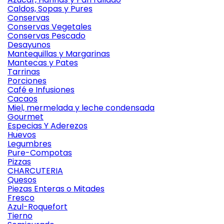
Caldos, Sopas y Pures
Conservas
Conservas Vegetales
Conservas Pescado
Desayunos
Mantequillas y Margarinas
Mantecas y Pates
Tarrinas
Porciones
Café e Infusiones
Cacaos
Miel, mermelada y leche condensada
Gourmet
Especias Y Aderezos
Huevos
Legumbres
Pure-Compotas
Pizzas
CHARCUTERIA
Quesos
Piezas Enteras o Mitades
Fresco
Azul-Roquefort
Tierno