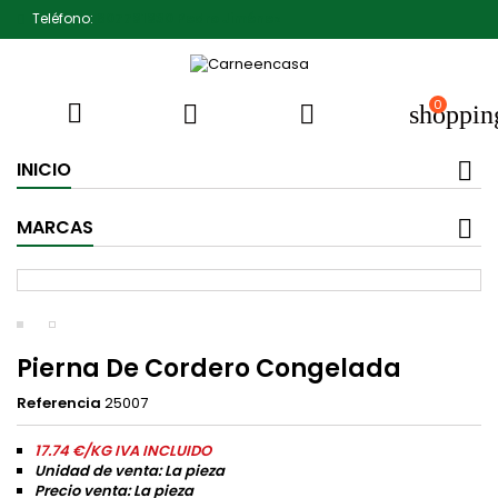
Teléfono:
607791930 Pedro Jiménez
0



shoppin
INICIO
MARCAS
Pierna De Cordero Congelada
Referencia
25007
17.74 €/KG IVA INCLUIDO
Unidad de venta: La pieza
Precio venta: La pieza