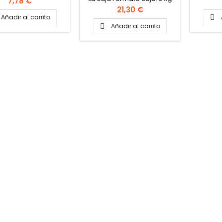
Precio
7,78 €
aproximadamente
bandeja Formato
Precio
21,30 €
andeja: Cuatro
Añadir al carrito

codornices
Añadir al carrito
