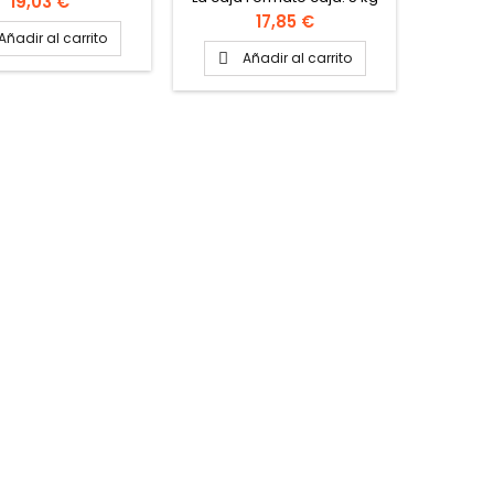
Precio
19,03 €
aproximadamente
apr
Precio
17,85 €
Añadir al carrito
Añadir al carrito
A

