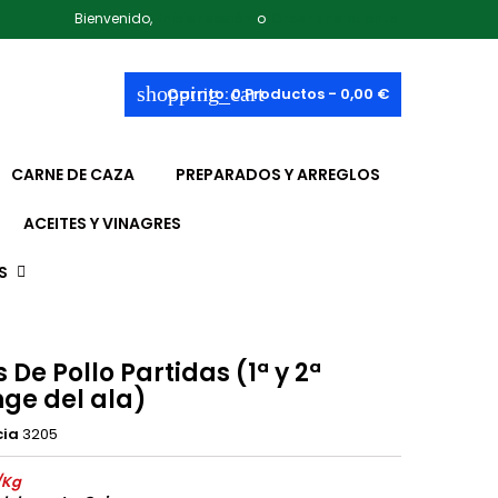
Bienvenido,
Iniciar sesión
o
Crear una cuenta
shopping_cart
Carrito:
0
Productos - 0,00 €
CARNE DE CAZA
PREPARADOS Y ARREGLOS
ACEITES Y VINAGRES
S
s De Pollo Partidas (1ª y 2ª
nge del ala)
cia
3205
/Kg