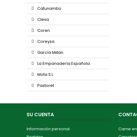
Catunambú
Clesa
Coren
Coreysa
García Millän
La Empanadería Española
Mota S.L
Pastoret
SU CUENTA
CONTA
Información personal
Carne en
Pedidos
Carretera