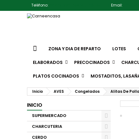
Teléfono:
607791930 Pedro Jiménez
Email:
jimene
ZONA Y DIA DE REPARTO
LOTES
ELABORADOS
PRECOCINADOS
CHARCU
PLATOS COCINADOS
MOSTADITOS, LASAÑ
Inicio
AVES
Congelados
Alitas De Poll
INICIO
SUPERMERCADO
CHARCUTERIA
CERDO