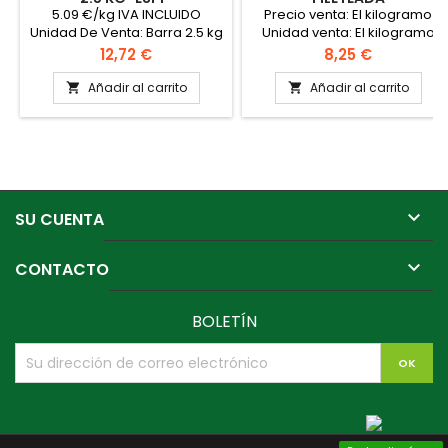
MONTEALBOR"
5.09 €/kg IVA INCLUIDO
Precio venta: El kilogramo
Unidad De Venta: Barra 2.5 kg
Unidad venta: El kilogramo
Precio de Venta: Barra 2.5 kg
Formato: Cortado y
Precio
Precio
12,72 €
8,25 €
Formato caja: 3 barras
envasado según necesidad
del cliente
Añadir al carrito
Añadir al carrito



SU CUENTA

CONTACTO
BOLETÍN