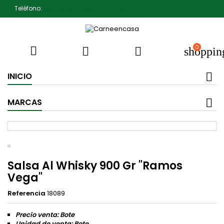
Teléfono:
607791930 Pedro Jiménez
0



shoppin
INICIO
MARCAS
Salsa Al Whisky 900 Gr "Ramos
Vega"
Referencia
18089
Precio venta: Bote
Unidad de venta: Bote