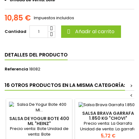
10,85 €
Impuestos incluidos
Añadir al carrito
Cantidad

DETALLES DEL PRODUCTO
Referencia
18082
16 OTROS PRODUCTOS EN LA MISMA CATEGORÍA:
>
<
SALSA BRAVA GARRAFA
1.850 KG "CHOVI"
SALSA DE YOGUR BOTE 400
Precio venta: La Garrafa
ML "HEINZ"
Precio venta: Bote Unidad de
Unidad de venta: La garrafa
venta: Bote
Formato de la caja: 6
Precio
5,72 €