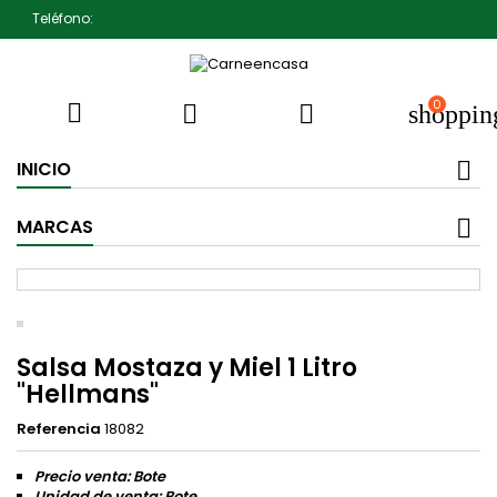
Teléfono:
607791930 Pedro Jiménez
0



shoppin
INICIO
MARCAS
Salsa Mostaza y Miel 1 Litro
"Hellmans"
Referencia
18082
Precio venta: Bote
Unidad de venta: Bote