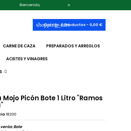
Bienvenido,
Iniciar sesión
o
Crear una cuenta
shopping_cart
Carrito:
0
Productos - 0,00 €
CARNE DE CAZA
PREPARADOS Y ARREGLOS
ACEITES Y VINAGRES
S
 Mojo Picón Bote 1 Litro "Ramos
"
cia
18200
 venta: Bote