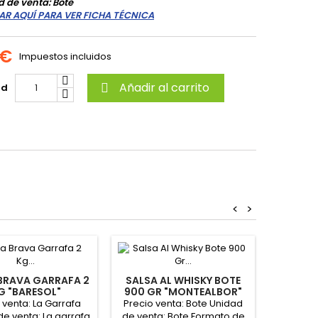
 de venta: Bote
AR AQUÍ PARA VER FICHA TÉCNICA
 €
Impuestos incluidos
Añadir al carrito
ad

<
>
BRAVA GARRAFA 2
SALSA AL WHISKY BOTE
SALSA
G "BARESOL"
900 GR "MONTEALBOR"
40
 venta: La Garrafa
Precio venta: Bote Unidad
Precio 
e venta: La garrafa
de venta: Bote Formato de
de