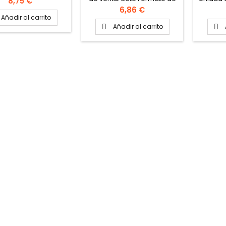
Precio
8,75 €
la caja: 10 botes
Precio
6,86 €
Añadir al carrito
Añadir al carrito

