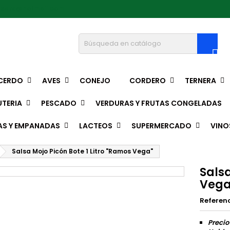
pedro@hotmail.com

CERDO
AVES
CONEJO
CORDERO
TERNERA
TERIA
PESCADO
VERDURAS Y FRUTAS CONGELADAS
AS Y EMPANADAS
LACTEOS
SUPERMERCADO
VINO
Salsa Mojo Picón Bote 1 Litro "Ramos Vega"
Salsa
Vega
Referen
Precio