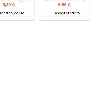
la caja: 6 botes
Precio
Precio
3,30 €
6,86 €
Añadir al carrito
Añadir al carrito
A

