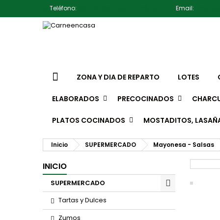
Teléfono:
607791930 Pedro Jiménez
Email:
jimene
ZONA Y DIA DE REPARTO
LOTES
ELABORADOS
PRECOCINADOS
CHARCU
PLATOS COCINADOS
MOSTADITOS, LASAÑ
Inicio
SUPERMERCADO
Mayonesa - Salsas
INICIO
SUPERMERCADO
Tartas y Dulces
Zumos