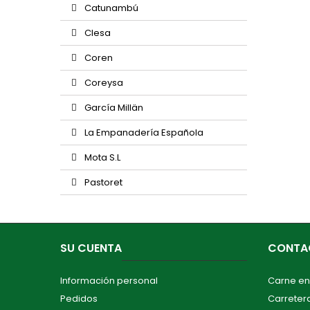
Catunambú
Clesa
Coren
Coreysa
García Millän
La Empanadería Española
Mota S.L
Pastoret
SU CUENTA
CONTA
Información personal
Carne en
Pedidos
Carretera