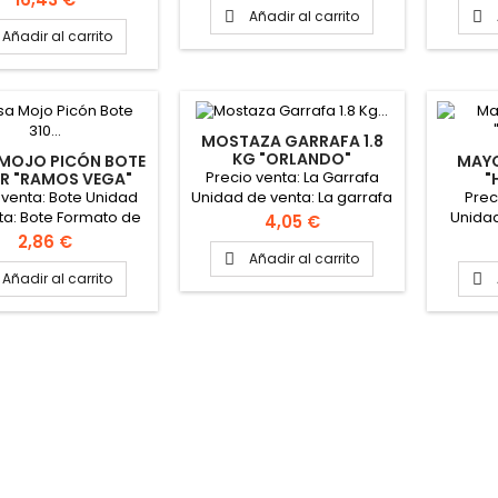
 Peso del sobre: 10
Añadir al carrito


gramos
Añadir al carrito
MOSTAZA GARRAFA 1.8
KG "ORLANDO"
 MOJO PICÓN BOTE
MAYO
Precio venta: La Garrafa
GR "RAMOS VEGA"
"
 venta: Bote Unidad
Prec
Unidad de venta: La garrafa
ta: Bote Formato de
Unidad
Formato de la caja: 6
Precio
4,05 €
ja: 9 botes PINCHAR
garrafas
Precio
2,86 €
Í PARA VER FICHA
Añadir al carrito

TÉCNICA
Añadir al carrito
