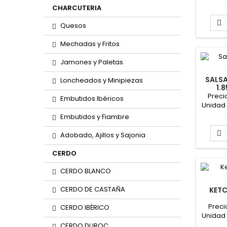
Form
CHARCUTERIA

Quesos
Mechadas y Fritos
Jamones y Paletas
SALS
Loncheados y Minipiezas
1.
Preci
Embutidos Ibéricos
Unidad 
Form
Embutidos y Fiambre

Adobado, Ajillos y Sajonia
CERDO
CERDO BLANCO
CERDO DE CASTAÑA
KET
Preci
CERDO IBÉRICO
Unidad 
Form
CERDO DUROC