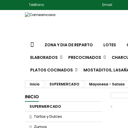
Teléfono:
607791930 Pedro Jiménez
Email:
jimene
ZONA Y DIA DE REPARTO
LOTES
ELABORADOS
PRECOCINADOS
CHARCU
PLATOS COCINADOS
MOSTADITOS, LASAÑ
Inicio
SUPERMERCADO
Mayonesa - Salsas
INICIO
SUPERMERCADO
Tartas y Dulces
Zumos