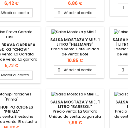
ato de la caja: 6
la caja: 6 botes
Precio
Precio
6,42 €
6,86 €
garrafas

Añadir al carrito
Añadir al carrito

SALSA MOSTAZA Y MIEL 1
SALSA 
LITRO "HELLMANS"
1 LIT
A BRAVA GARRAFA
Precio venta: Bote Unidad
Precio
850 KG "CHOVI"
o venta: La Garrafa
de venta: Bote
de ve
de venta: La garrafa
AQUÍ
Precio
10,85 €
ato de la caja: 6
Precio
5,72 €
garrafas
Añadir al carrito


Añadir al carrito
SALSA MOSTAZA Y MIEL 1
SALSA
LITRO "BARESOL"
CHUP PORCIONES
Precio venta: La Garrafa
Precio
"PRIMA"
o venta: El estuche
Unidad de venta: La garrafa
de ven
de venta: El estuche
l
Precio
7,99 €
ato estuche: 270
Precio
16,43 €