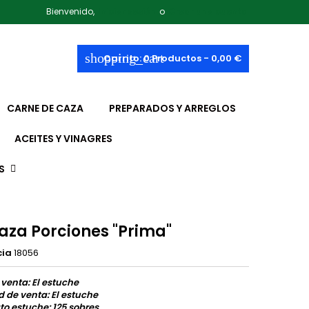
Bienvenido,
Iniciar sesión
o
Crear una cuenta
shopping_cart
Carrito:
0
Productos - 0,00 €
CARNE DE CAZA
PREPARADOS Y ARREGLOS
ACEITES Y VINAGRES
S
aza Porciones "Prima"
cia
18056
 venta: El estuche
 de venta: El estuche
o estuche: 125 sobres