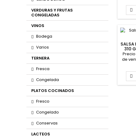
sobres
VERDURAS Y FRUTAS

CONGELADAS
VINOS
Bodega
SALSA
Varios
310 
Precio
TERNERA
de ven
la ca
Fresca
AQU

Congelada
PLATOS COCINADOS
Fresco
Congelado
Conservas
LACTEOS