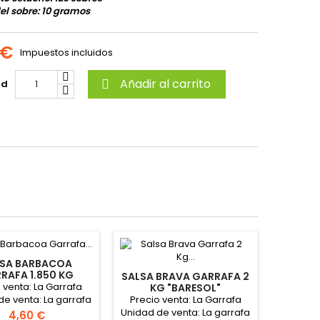
el sobre: 10 gramos
 €
Impuestos incluidos
Añadir al carrito
ad

LSA BARBACOA
RAFA 1.850 KG
SALSA BRAVA GARRAFA 2
"BARESOL"
 venta: La Garrafa
KG "BARESOL"
Precio venta: La Garrafa
de venta: La garrafa
Unidad de venta: La garrafa
Precio
4,60 €