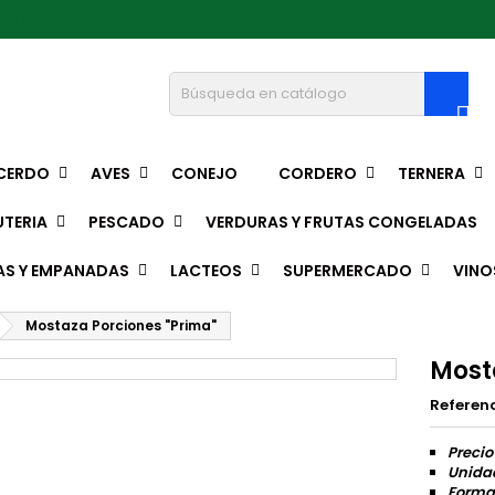
pedro@hotmail.com

CERDO
AVES
CONEJO
CORDERO
TERNERA
TERIA
PESCADO
VERDURAS Y FRUTAS CONGELADAS
AS Y EMPANADAS
LACTEOS
SUPERMERCADO
VINO
Mostaza Porciones "Prima"
Most
Referen
Precio
Unidad
Format