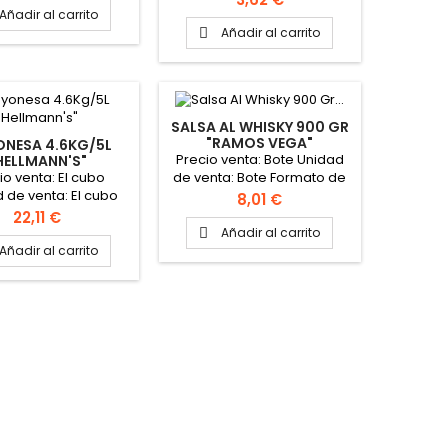
Añadir al carrito
Añadir al carrito

SALSA AL WHISKY 900 GR
"RAMOS VEGA"
NESA 4.6KG/5L
Precio venta: Bote Unidad
HELLMANN'S"
io venta: El cubo
de venta: Bote Formato de
 de venta: El cubo
la caja: 6 botes PINCHAR
Precio
8,01 €
AQUÍ PARA VER FICHA
Precio
22,11 €
TÉCNICA
Añadir al carrito

Añadir al carrito