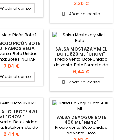
Precio
3,30 €
Añadir al carrito
Añadir al carrito

MOJO PICÓN BOTE
RO "RAMOS VEGA"
SALSA MOSTAZA Y MIEL
 venta: Bote Unidad
BOTE 820 ML "CHOVI"
Precio venta: Bote Unidad
nta: Bote PINCHAR
de venta: Bote Formato de
 PARA VER FICHA
Precio
7,04 €
la caja: 8 botes
TÉCNICA
Precio
6,44 €
Añadir al carrito
Añadir al carrito

 ALIOLI BOTE 820
ML "CHOVI"
SALSA DE YOGUR BOTE
 venta: BoteUnidad
400 ML "HEINZ"
Precio venta: Bote Unidad
ta: BoteFormato de
de venta: Bote
a caja: 8 botes
Precio
6,44 €
Precio
3,62 €