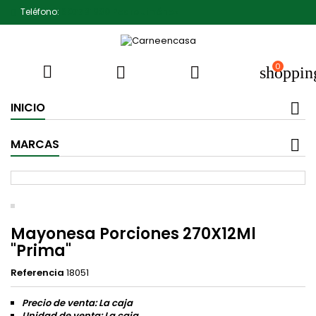
Teléfono:
607791930 Pedro Jiménez
0



shoppin
INICIO
MARCAS
Mayonesa Porciones 270X12Ml
"Prima"
Referencia
18051
Precio de venta: La caja
Unidad de venta: La caja