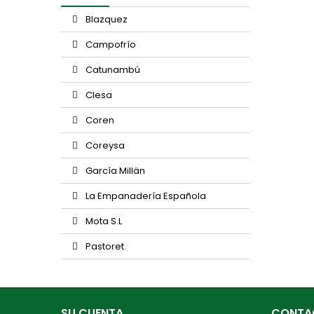
Blazquez
Campofrío
Catunambú
Clesa
Coren
Coreysa
García Millän
La Empanadería Española
Mota S.L
Pastoret
SU CUENTA
CONTA