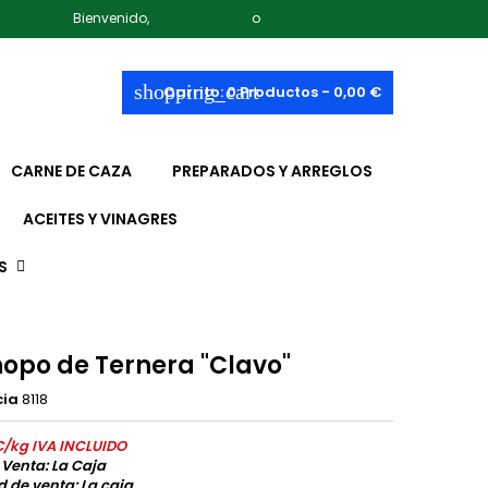
Bienvenido,
Iniciar sesión
o
Crear una cuenta
shopping_cart
Carrito:
0
Productos - 0,00 €
CARNE DE CAZA
PREPARADOS Y ARREGLOS
ACEITES Y VINAGRES
S
opo de Ternera "Clavo"
cia
8118
€/kg IVA INCLUIDO
 Venta: La Caja
 de venta: La caja