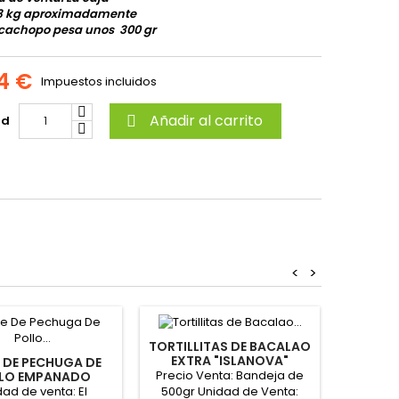
 3 kg aproximadamente
cachopo pesa unos 300 gr
4 €
Impuestos incluidos
Añadir al carrito
ad

<
>
TORTILLITAS DE BACALAO
EXTRA "ISLANOVA"
E DE PECHUGA DE
FLAME
Precio Venta: Bandeja de
LO EMPANADO
YO
ELADO "BLANSE-
CONGE
dad de venta: El
Precio V
500gr Unidad de Venta: