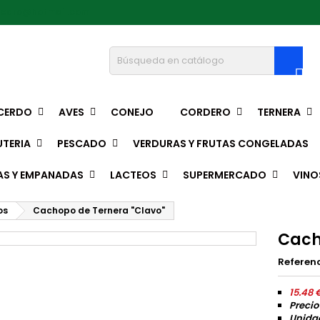
pedro@hotmail.com

CERDO
AVES
CONEJO
CORDERO
TERNERA
TERIA
PESCADO
VERDURAS Y FRUTAS CONGELADAS
AS Y EMPANADAS
LACTEOS
SUPERMERCADO
VINO
os
Cachopo de Ternera "Clavo"
Cach
Referen
15.48 
Precio
Unidad