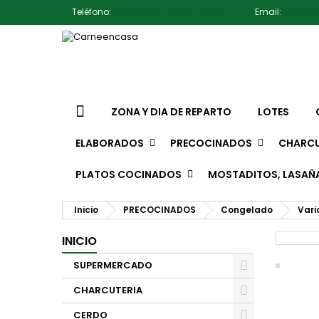
Teléfono:
607791930 Pedro Jiménez
Email:
jimene
ZONA Y DIA DE REPARTO
LOTES
ELABORADOS
PRECOCINADOS
CHARCU
PLATOS COCINADOS
MOSTADITOS, LASAÑ
Inicio
PRECOCINADOS
Congelado
Vari
INICIO
SUPERMERCADO
CHARCUTERIA
CERDO