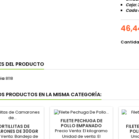
Caja:
Cada 
46,4
Cantid
ES DEL PRODUCTO
ia
8118
OS PRODUCTOS EN LA MISMA CATEGORÍA:
FILETE PECHUGA DE
POLLO EMPANADO
ORTILLITAS DE
FILET
CONGELADO "CLAVO"
Precio Venta: El kilogramo
RONES DE 300GR
POL
"MOLINERO"
CONG
 Venta: Bandeja de
Uni
Unidad de venta: El