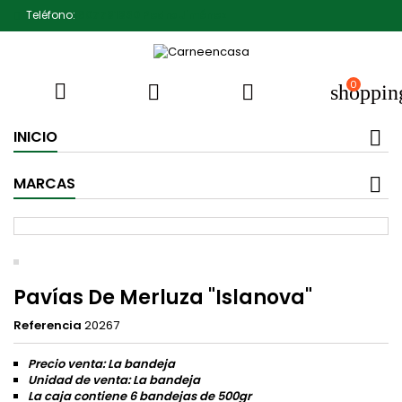
Teléfono:
607791930 Pedro Jiménez
0



shoppin
INICIO
MARCAS
Pavías De Merluza "Islanova"
Referencia
20267
Precio venta: La bandeja
Unidad de venta: La bandeja
La caja contiene 6 bandejas de 500gr