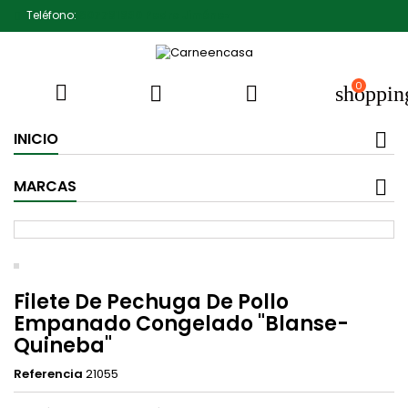
Teléfono:
607791930 Pedro Jiménez
0



shoppin
INICIO
MARCAS
Filete De Pechuga De Pollo
Empanado Congelado "Blanse-
Quineba"
Referencia
21055