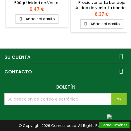
Precio venta: La bandeja
500gr Unidad de Venta:
Unidad de venta: La bandeja
Bandeja de 500gr. Caja de 6
Precio
6,47 €
La caja contiene 6 bandejas
bandejas de 500gr Peso de
Precio
6,37 €
de 500gr Cada bandeja
la Caja: 3 kg
Añadir al carrito

contiene unas 12 pavías
Añadir al carrito

PINCHAR AQUI PARA VER
VIDEO PAVIAS

SU CUENTA

CONTACTO
BOLETÍN
Pedro Jiménez
© Copyright 2026 Carneencasa. All Rights Reserved.