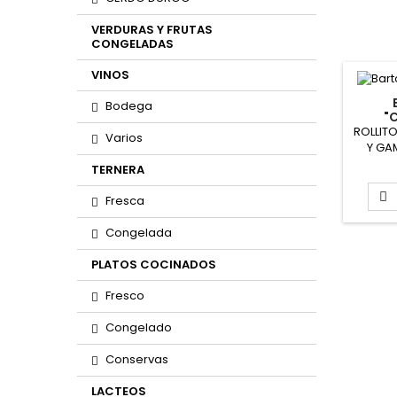
VERDURAS Y FRUTAS
CONGELADAS
VINOS
Bodega
"
ROLLIT
Varios
Y GA
Peso 
TERNERA
aprox 
por 

Fresca
aprox.
de 500
Congelada
Bolsa 
Bolsas 
PLATOS COCINADOS
Caja:
P
Fresco
Congelado
Conservas
LACTEOS