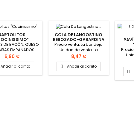
BARTOLITOS
COLA DE LANGOSTINO
COCINISSIMO"
REBOZADO-GABARDINA
PAVÍ
"ISLANOVA"
OS DE BACÓN, QUESO
Precio venta: La bandeja
Precio
MBAS EMPANADOS
Unidad de venta: La
Uni
bartolito: 40-45gr
bandeja La caja contiene 6
Precio
Precio
6,90 €
8,47 €
bandeja
Unidades bartolitos
bandejas de 500gr Cada
bandej
bolsa: 12 unidades
bandeja contiene unos 15
Añadir al carrito
Añadir al carrito

bandej
 Precio Venta: Bolsa
langostinos

pavías
gr Unidad de Venta:
VE
de 500gr. Caja de 6
de 500gr Peso de la
 3 kg PINCHAR AQUÍ
ARA VER VIDEO