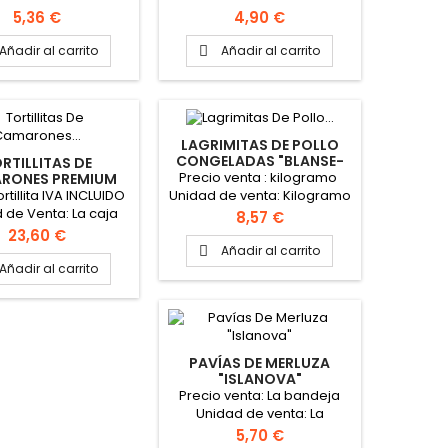
de 500gr Peso del
bandeja La caja contiene 6
Precio
Precio
5,36 €
4,90 €
elo: 17gr aprox.
bandejas de 500 gr La
los entran kg: 59
bandeja contiene unas 9 ó
Añadir al carrito
Añadir al carrito

 Formato: Caja de 8
10 tortillas 30% de
de 500gr Peso de la
camarones cada tortillita
Caja: 4 kg
LAGRIMITAS DE POLLO
CONGELADAS "BLANSE-
RTILLITAS DE
QUINEBA"
Precio venta : kilogramo
RONES PREMIUM
% "ISLANOVA"
ortillita IVA INCLUIDO
Unidad de venta: Kilogramo
 de Venta: La caja
Precio
8,57 €
to venta: La caja
Precio
23,60 €
caja contiene 20
Añadir al carrito

llitas PINCHAR AQUI
Añadir al carrito
ARA VER VIDEO
PAVÍAS DE MERLUZA
"ISLANOVA"
Precio venta: La bandeja
Unidad de venta: La
bandeja La caja contiene 6
Precio
5,70 €