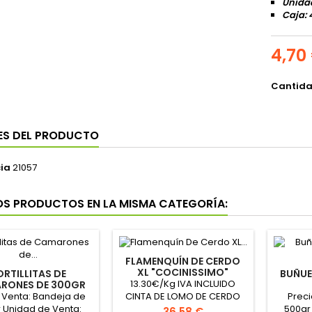
Unidad
Caja: 
4,70
Cantid
ES DEL PRODUCTO
ia
21057
OS PRODUCTOS EN LA MISMA CATEGORÍA:
FLAMENQUÍN DE CERDO
XL "COCINISSIMO"
ORTILLITAS DE
BUÑUE
13.30€/Kg IVA INCLUIDO
RONES DE 300GR
"MOLINERO"
 Venta: Bandeja de
Preci
CINTA DE LOMO DE CERDO
 Unidad de Venta:
500gr
RELLENA DE JAMÓN, HUEVO Y
Precio
36,58 €