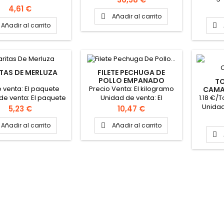
a de 300gr. Formato
Bolsa 
PIMIENTO Peso de la Caja:
Precio
4,61 €
ja: 12 bandejas
buñu
2.5kg aprox. Unidades por
Añadir al carrito

Buñue
caja: 9 unidades Peso
Añadir al carrito

Aprox.
aprox. del flamenquín 270gr
bolsas 
aprox. PINCHAR AQUÍ PARA
VER VIDEO PINCHAR AQUI
PARA VER FICHA TÉCNICA
TAS DE MERLUZA
FILETE PECHUGA DE
POLLO EMPANADO
TO
CONGELADO "CLAVO"
o venta: El paquete
Precio Venta: El kilogramo
CAMA
60
1.18 €/T
de venta: El paquete
Unidad de venta: El
Unidad
el paquete: 250 gr
kilogramo Caja: 4 bolsas de
Precio
Precio
5,23 €
10,47 €
Forma
as por paquete: 24
1 kg aproximadamente De 9
Cada 
unidades
a 11 filetes por kilogramos
Añadir al carrito
Añadir al carrito

torti
madamente Peso de

P
la caja: 6 kg