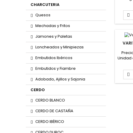
Bandej
CHARCUTERIA
ca
Quesos

Mechadas y Fritos
Jamones y Paletas
VARI
Loncheados y Minipiezas
Preci
Embutidos Ibéricos
Unidad 
Peso d
Embutidos y Fiambre
varit

Adobado, Ajillos y Sajonia
aproxi
CERDO
CERDO BLANCO
CERDO DE CASTAÑA
CERDO IBÉRICO
CERDO DUROC