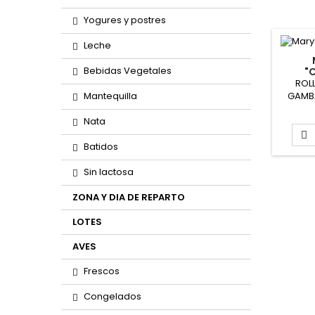
Yogures y postres
Leche
Bebidas Vegetales
"
ROL
Mantequilla
GAMBA
35gr ap
Nata
por b
aprox.

Batidos
de 1k
Bols
Sin lactosa
bolsa
ZONA Y DIA DE REPARTO
LOTES
AVES
Frescos
Congelados