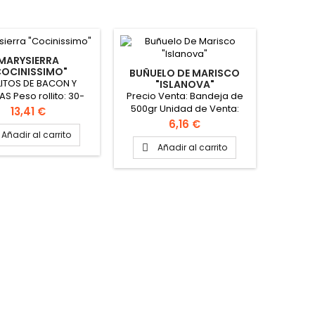
MARYSIERRA
COCINISSIMO"
BUÑUELO DE MARISCO
LITOS DE BACON Y
"ISLANOVA"
Precio Venta: Bandeja de
S Peso rollito: 30-
500gr Unidad de Venta:
rox Unidades rollitos
Precio
13,41 €
Bandeja de 500gr. Caja de
olsa: 30 unidades
Precio
6,16 €
6 bandejas de 500gr Peso
 Precio Venta: Bolsa
Añadir al carrito
de la Caja: 3 kg PINCHAR
g Unidad de Venta:
Añadir al carrito

AQUI VER VIDEO BUÑUELOS
a de 1kg Caja de 3
s de 1kg Peso de la
Caja: 3 kg