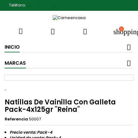
Teléfono:
607791930 Pedro Jiménez
0



shoppin
INICIO
MARCAS
Natillas De Vainilla Con Galleta
Pack-4x125gr "Reina"
Referencia
50007
Precio venta: Pack-4
Unidad de venta: Pack-4