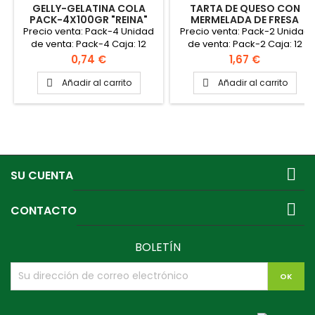
GELLY-GELATINA COLA
TARTA DE QUESO CON
PACK-4X100GR "REINA"
MERMELADA DE FRESA
PACK-2X100GR "REINA"
Precio venta: Pack-4 Unidad
Precio venta: Pack-2 Unidad
de venta: Pack-4 Caja: 12
de venta: Pack-2 Caja: 12
packs PINCHAR AQUÍ PARA
packs
Precio
Precio
0,74 €
1,67 €
VER FICHA TÉCNICA
Añadir al carrito
Añadir al carrito



SU CUENTA

CONTACTO
BOLETÍN