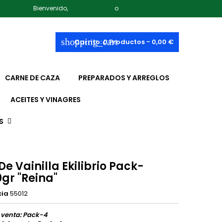
Bienvenido,
Iniciar sesión
o
Crear una cuenta
shopping_cart
Carrito:
0
Productos - 0,00 €
CARNE DE CAZA
PREPARADOS Y ARREGLOS
ACEITES Y VINAGRES
S
De Vainilla Ekilibrio Pack-
gr "Reina"
cia
55012
 venta: Pack-4