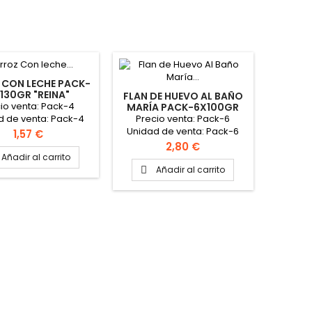
 CON LECHE PACK-
130GR "REINA"
FLAN DE HUEVO AL BAÑO
io venta: Pack-4
MARÍA PACK-6X100GR
"REINA"
Precio venta: Pack-6
d de venta: Pack-4
Unidad de venta: Pack-6
 packs PINCHAR AQUÍ
Precio
1,57 €
Caja: 8 packs PINCHAR AQUÍ
VER FICHA TÉCNICA
Precio
2,80 €
PARA VER FICHA TÉCNICA
Añadir al carrito
Añadir al carrito
