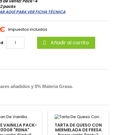
d de venta: Pack-4
12 packs
AR AQUÍ PARA VER FICHA TÉCNICA
 €
Impuestos incluidos
Añadir al carrito
ad

úcares añadidos y 0% Materia Grasa.
E VAINILLA PACK-
TARTA DE QUESO CON
100GR "REINA"
MERMELADA DE FRESA
PACK-2X100GR "REINA"
io venta: Pack-6
Precio venta: Pack-2