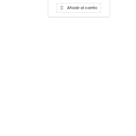
PARA VER FICHA TÉCNICA
Añadir al carrito
