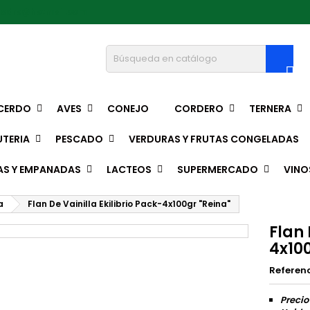
pedro@hotmail.com

CERDO
AVES
CONEJO
CORDERO
TERNERA
TERIA
PESCADO
VERDURAS Y FRUTAS CONGELADAS
AS Y EMPANADAS
LACTEOS
SUPERMERCADO
VINO
a
Flan De Vainilla Ekilibrio Pack-4x100gr "Reina"
Flan 
4x100
Referen
Precio