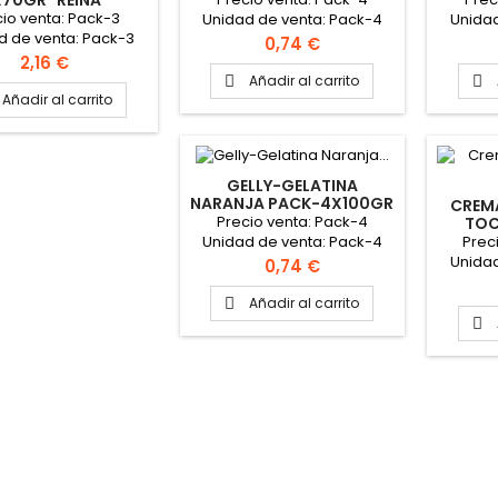
70GR "REINA"
io venta: Pack-3
Unidad de venta: Pack-4
Unidad
d de venta: Pack-3
Caja: 12 packs PINCHAR
Caja: 8
Precio
0,74 €
Caja: 4 packs
AQUÍ PARA VER FICHA
PARA 
Precio
2,16 €
TÉCNICA
Añadir al carrito


Añadir al carrito
GELLY-GELATINA
NARANJA PACK-4X100GR
CREM
"REINA"
Precio venta: Pack-4
TOC
PIÑON
Prec
Unidad de venta: Pack-4
Unidad
Caja: 12 packs PINCHAR
Precio
0,74 €
Caja: 8
AQUÍ PARA VER FICHA
PARA 
TÉCNICA
Añadir al carrito

