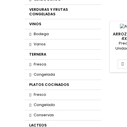
VERDURAS Y FRUTAS
CONGELADAS
VINOS
Bodega
ARROZ
4X
Prec
Varios
Unida
Caja: 6
TERNERA
PARA 
Fresca

Congelada
PLATOS COCINADOS
Fresco
Congelado
Conservas
LACTEOS