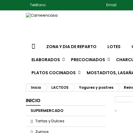
Teléfono:
607791930 Pedro Jiménez
Email:
jimene
ZONA Y DIA DE REPARTO
LOTES
ELABORADOS
PRECOCINADOS
CHARCU
PLATOS COCINADOS
MOSTADITOS, LASAÑ
Inicio
LACTEOS
Yogures y postres
Rein
INICIO
SUPERMERCADO
Tartas y Dulces
Zumos