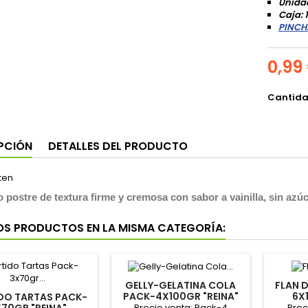
Unida
Caja: 
PINCH
0,99
Cantid
PCIÓN
DETALLES DEL PRODUCTO
o postre de textura firme y cremosa con sabor a vainilla, sin az
OS PRODUCTOS EN LA MISMA CATEGORÍA:
GELLY-GELATINA COLA
FLAN D
PACK-4X100GR "REINA"
6X
DO TARTAS PACK-
Precio venta: Pack-4
Prec