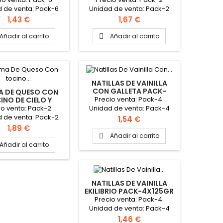
 de venta: Pack-6
Unidad de venta: Pack-2
 packs PINCHAR AQUÍ
Caja: 12 packs
Precio
Precio
1,43 €
1,67 €
VER FICHA TÉCNICA
Añadir al carrito
Añadir al carrito

NATILLAS DE VAINILLA
CON GALLETA PACK-
A DE QUESO CON
4X125GR "REINA"
Precio venta: Pack-4
INO DE CIELO Y
ES PACK-2X90GR
io venta: Pack-2
Unidad de venta: Pack-4
"REINA"
 de venta: Pack-2
Caja: 6 packs PINCHAR AQUÍ
Precio
1,54 €
 packs PINCHAR AQUÍ
PARA VER FICHA TÉCNICA
Precio
1,89 €
VER FICHA TÉCNICA
Añadir al carrito

Añadir al carrito
NATILLAS DE VAINILLA
EKILIBRIO PACK-4X125GR
"REINA"
Precio venta: Pack-4
Unidad de venta: Pack-4
Caja: 6 packs PINCHAR AQUÍ
Precio
1,46 €