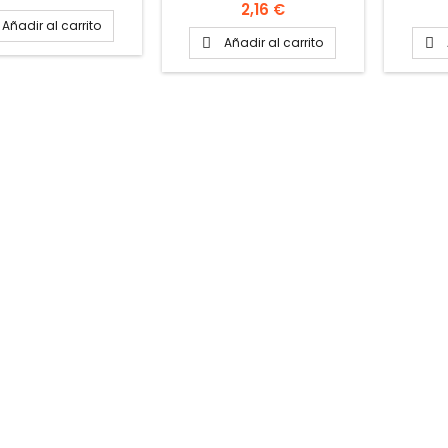
Caja: 4 packs
Caja: 8
VER FICHA TÉCNICA
Precio
2,16 €
PARA 
Añadir al carrito
Añadir al carrito

