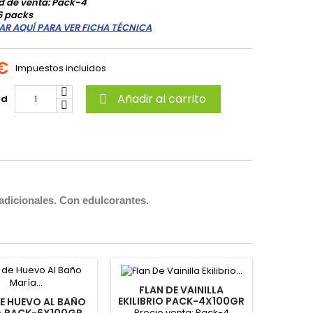
d de venta: Pack-4
6 packs
AR AQUÍ PARA VER FICHA TÉCNICA
 €
Impuestos incluidos
Añadir al carrito
ad

radicionales. Con edulcorantes.
FLAN DE VAINILLA
EKILIBRIO PACK-4X100GR
DE HUEVO AL BAÑO
"REINA"
Precio venta: Pack-4