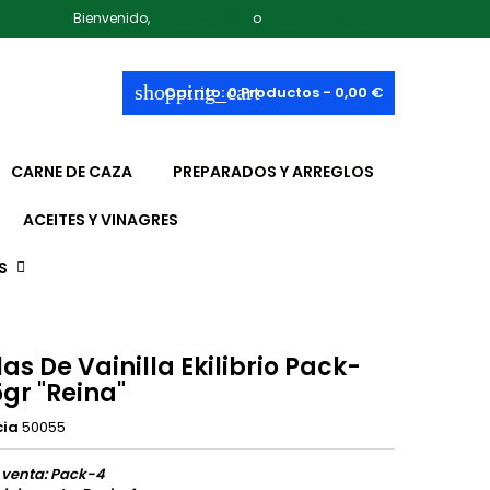
Bienvenido,
Iniciar sesión
o
Crear una cuenta
shopping_cart
Carrito:
0
Productos - 0,00 €
CARNE DE CAZA
PREPARADOS Y ARREGLOS
ACEITES Y VINAGRES
S
las De Vainilla Ekilibrio Pack-
gr "Reina"
cia
50055
 venta: Pack-4