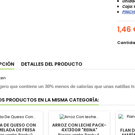
Unida
Caja: 
PINCH
1,46
Cantid
PCIÓN
DETALLES DEL PRODUCTO
igero que contiene un 30% menos de calorías que unas natillas t
OS PRODUCTOS EN LA MISMA CATEGORÍA:
A DE QUESO CON
ARROZ CON LECHE PACK-
ELADA DE FRESA
4X130GR "REINA"
FLAN 
2X100GR "REINA"
io venta: Pack-2
Precio venta: Pack-4