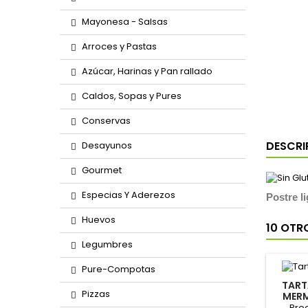
Mayonesa - Salsas
Arroces y Pastas
Azúcar, Harinas y Pan rallado
Caldos, Sopas y Pures
Conservas
DESCRI
Desayunos
Gourmet
Especias Y Aderezos
Postre l
Huevos
10 OTR
Legumbres
Pure-Compotas
TART
Pizzas
MERM
PACK-
Prec