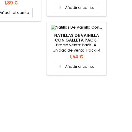
 packs PINCHAR AQUÍ
AQUÍ PARA VER FICHA
Precio
1,89 €
VER FICHA TÉCNICA
TÉCNICA
Añadir al carrito

Añadir al carrito
NATILLAS DE VAINILLA
CON GALLETA PACK-
4X125GR "REINA"
Precio venta: Pack-4
Unidad de venta: Pack-4
Caja: 6 packs PINCHAR AQUÍ
Precio
1,54 €
PARA VER FICHA TÉCNICA
Añadir al carrito
