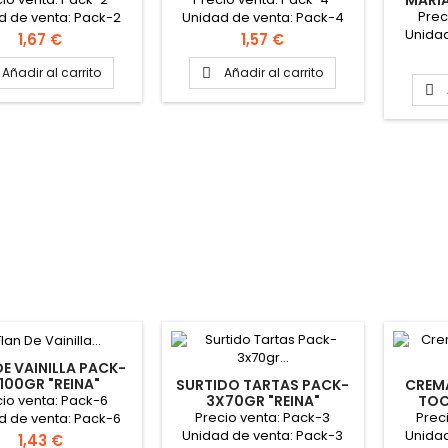
MARÍ
Prec
d de venta: Pack-2
Unidad de venta: Pack-4
Unidad
Caja: 12 packs
Caja: 6 packs PINCHAR AQUÍ
Precio
Precio
1,67 €
1,57 €
Caja: 8
PARA VER FICHA TÉCNICA
PARA 
Añadir al carrito
Añadir al carrito


DE VAINILLA PACK-
100GR "REINA"
SURTIDO TARTAS PACK-
CREM
io venta: Pack-6
3X70GR "REINA"
TOC
PIÑON
Precio venta: Pack-3
Prec
d de venta: Pack-6
Unidad de venta: Pack-3
Unidad
 packs PINCHAR AQUÍ
Precio
1,43 €