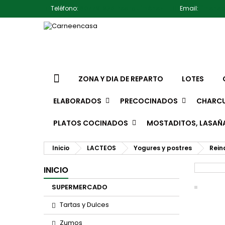
Teléfono:
607791930 Pedro Jiménez
Email:
jimene
ZONA Y DIA DE REPARTO
LOTES
ELABORADOS
PRECOCINADOS
CHARCU
PLATOS COCINADOS
MOSTADITOS, LASAÑ
Inicio
LACTEOS
Yogures y postres
Rein
INICIO
SUPERMERCADO
Tartas y Dulces
Zumos