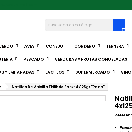
pedro@hotmail.com

CERDO
AVES
CONEJO
CORDERO
TERNERA
TERIA
PESCADO
VERDURAS Y FRUTAS CONGELADAS
AS Y EMPANADAS
LACTEOS
SUPERMERCADO
VINO
a
Natillas De Vainilla Ekilibrio Pack-4x125gr "Reina"
Natil
4x125
Referen
Precio