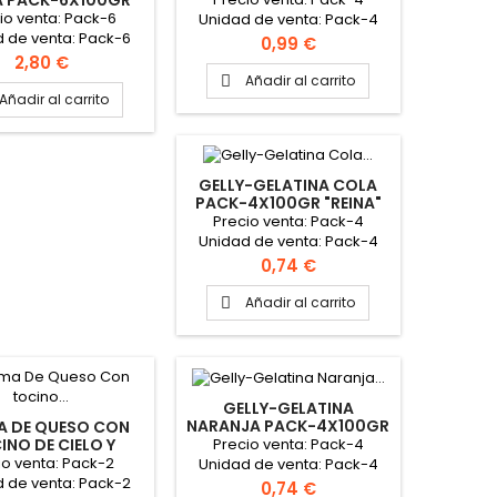
A PACK-6X100GR
"REINA"
io venta: Pack-6
Unidad de venta: Pack-4
 de venta: Pack-6
Caja: 12 packs PINCHAR
Precio
0,99 €
 packs PINCHAR AQUÍ
AQUÍ PARA VER FICHA
Precio
2,80 €
VER FICHA TÉCNICA
TÉCNICA
Añadir al carrito

Añadir al carrito
GELLY-GELATINA COLA
PACK-4X100GR "REINA"
Precio venta: Pack-4
Unidad de venta: Pack-4
Caja: 12 packs PINCHAR
Precio
0,74 €
AQUÍ PARA VER FICHA
TÉCNICA
Añadir al carrito

GELLY-GELATINA
NARANJA PACK-4X100GR
A DE QUESO CON
"REINA"
Precio venta: Pack-4
INO DE CIELO Y
ES PACK-2X90GR
io venta: Pack-2
Unidad de venta: Pack-4
"REINA"
 de venta: Pack-2
Caja: 12 packs PINCHAR
Precio
0,74 €