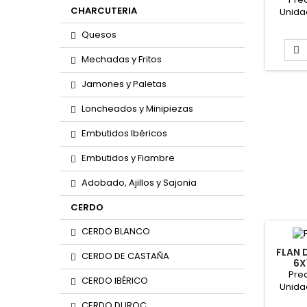
CHARCUTERIA
Unida
Quesos

Mechadas y Fritos
Jamones y Paletas
Loncheados y Minipiezas
Embutidos Ibéricos
Embutidos y Fiambre
Adobado, Ajillos y Sajonia
CERDO
CERDO BLANCO
FLAN 
CERDO DE CASTAÑA
6X
Prec
CERDO IBÉRICO
Unida
Caja: 8
CERDO DUROC