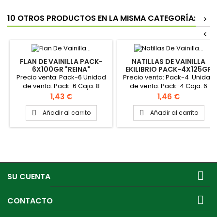
10 OTROS PRODUCTOS EN LA MISMA CATEGORÍA:
>
<
FLAN DE VAINILLA PACK-
NATILLAS DE VAINILLA
6X100GR "REINA"
EKILIBRIO PACK-4X125GR
"REINA"
Precio venta: Pack-6 Unidad
Precio venta: Pack-4 Unidad
de venta: Pack-6 Caja: 8
de venta: Pack-4 Caja: 6
packs PINCHAR AQUÍ PARA
packs PINCHAR AQUÍ PARA
Precio
Precio
1,43 €
1,46 €
VER FICHA TÉCNICA
VER FICHA TÉCNICA
Añadir al carrito
Añadir al carrito



SU CUENTA

CONTACTO