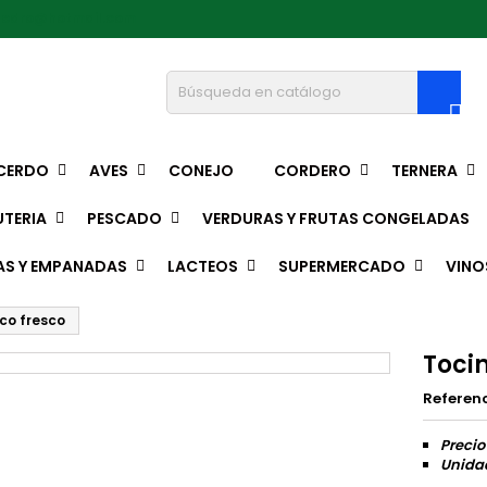
pedro@hotmail.com

CERDO
AVES
CONEJO
CORDERO
TERNERA
TERIA
PESCADO
VERDURAS Y FRUTAS CONGELADAS
AS Y EMPANADAS
LACTEOS
SUPERMERCADO
VINO
ico fresco
Tocin
Referen
Precio
Unida