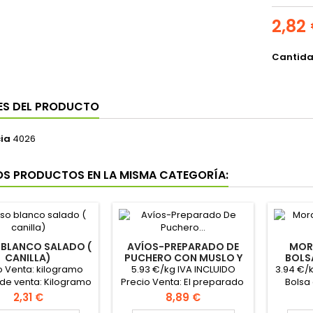
2,82
Cantid
ES DEL PRODUCTO
ia
4026
OS PRODUCTOS EN LA MISMA CATEGORÍA:
 BLANCO SALADO (
AVÍOS-PREPARADO DE
MOR
CANILLA)
PUCHERO CON MUSLO Y
BOLS
TERNERA
E
o Venta: kilogramo
5.93 €/kg IVA INCLUIDO
3.94 €/
de venta: Kilogramo
Precio Venta: El preparado
Bolsa 
o el hueso
Unidad de venta: El
vent
Precio
Precio
2,31 €
8,89 €
preparado Peso