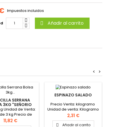
 €
Impuestos incluidos
Añadir al carrito
ad

<
>
ESPINAZO SALADO
COSTI
CILLA SERRANA
Precio Venta: kilogramo
Precio
A 3KG "SEÑORIO
XTREMEÑO"
kg Unidad de Venta:
Unidad de venta: Kilogramo
Unidad d
de 3 kg Precio de
o pieza
Precio
2,31 €
a: Bolsa de 3 kg
Precio
11,82 €
Añadir al carrito
A

