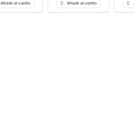
aproximado del preparado
Añadir al carrito
Añadir al carrito


1.5 kg