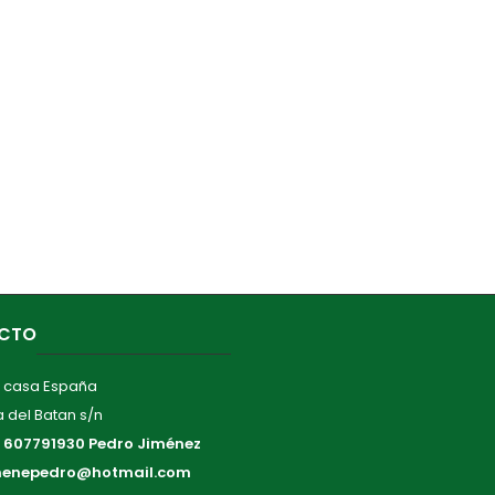
CTO
 casa España
 del Batan s/n
:
607791930 Pedro Jiménez
menepedro@hotmail.com