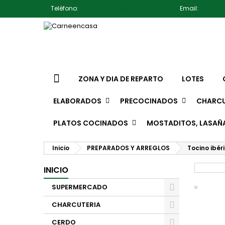
Teléfono:
607791930 Pedro Jiménez
Email:
jimene
ZONA Y DIA DE REPARTO
LOTES
ELABORADOS
PRECOCINADOS
CHARCU
PLATOS COCINADOS
MOSTADITOS, LASAÑ
Inicio
PREPARADOS Y ARREGLOS
Tocino ibér
INICIO
SUPERMERCADO
CHARCUTERIA
CERDO