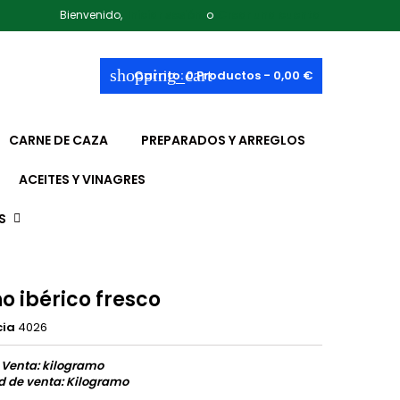
Bienvenido,
Iniciar sesión
o
Crear una cuenta
shopping_cart
Carrito:
0
Productos - 0,00 €
CARNE DE CAZA
PREPARADOS Y ARREGLOS
ACEITES Y VINAGRES
S
o ibérico fresco
cia
4026
 Venta: kilogramo
d de venta: Kilogramo