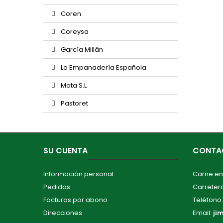
Coren
Coreysa
García Millän
La Empanadería Española
Mota S.L
Pastoret
SU CUENTA
CONTA
Información personal
Carne en
Pedidos
Carretera
Facturas por abono
Teléfono
Direcciones
Email:
ji