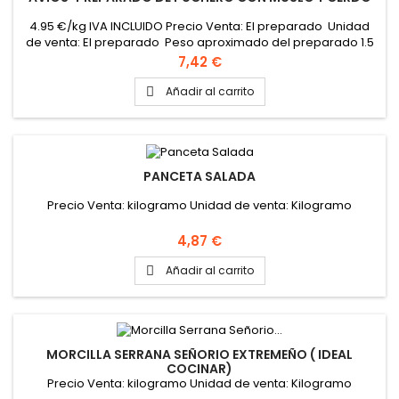
4.95 €/kg IVA INCLUIDO Precio Venta: El preparado Unidad
de venta: El preparado Peso aproximado del preparado 1.5
kg
Precio
7,42 €
Añadir al carrito

PANCETA SALADA
Precio Venta: kilogramo Unidad de venta: Kilogramo
Precio
4,87 €
Añadir al carrito

MORCILLA SERRANA SEÑORIO EXTREMEÑO ( IDEAL
COCINAR)
Precio Venta: kilogramo Unidad de venta: Kilogramo