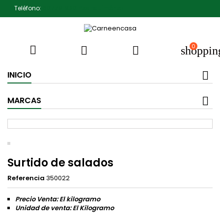
Teléfono:
607791930 Pedro Jiménez
0



shoppin
INICIO
MARCAS
Surtido de salados
Referencia
350022
Precio Venta: El kilogramo
Unidad de venta: El Kilogramo