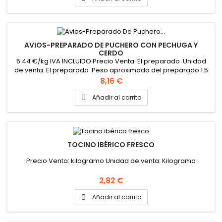
AVIOS-PREPARADO DE PUCHERO CON PECHUGA Y
CERDO
5.44 €/kg IVA INCLUIDO Precio Venta: El preparado Unidad
de venta: El preparado Peso aproximado del preparado 1.5
kg
Precio
8,16 €
Añadir al carrito

TOCINO IBÉRICO FRESCO
Precio Venta: kilogramo Unidad de venta: Kilogramo
Precio
2,82 €
Añadir al carrito
