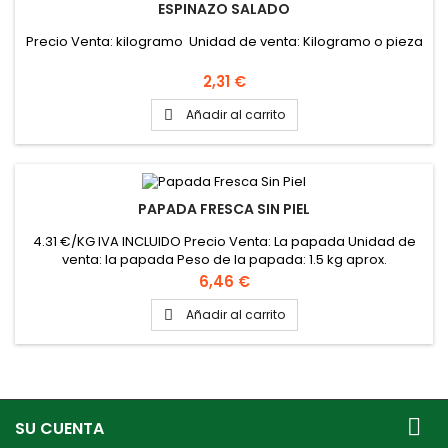
ESPINAZO SALADO
Precio Venta: kilogramo Unidad de venta: Kilogramo o pieza
Precio
2,31 €
Añadir al carrito

PAPADA FRESCA SIN PIEL
4.31 €/KG IVA INCLUIDO Precio Venta: La papada Unidad de
venta: la papada Peso de la papada: 1.5 kg aprox.
Precio
6,46 €
Añadir al carrito


SU CUENTA