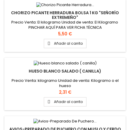
CHORIZO PICANTE HERRADURA BOLSA 1 KG "SEÑORÍO
EXTREMEÑO"
Precio Venta: El kilogramo Unidad de venta: El Kilogramo
PINCHAR AQUÍ PARA VER FICHA TÉCNICA
Precio
5,50 €
Añadir al carrito

HUESO BLANCO SALADO ( CANILLA)
Precio Venta: kilogramo Unidad de venta: Kilogramo o el
hueso
Precio
2,31 €
Añadir al carrito

AVIOS-PREPARADO DE PUCHERO CON MUSLO Y CERDO