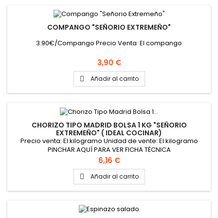
COMPANGO "SEÑORIO EXTREMEÑO"
3.90€/Compango Precio Venta: El compango
Precio
3,90 €
Añadir al carrito

CHORIZO TIPO MADRID BOLSA 1 KG "SEÑORIO
EXTREMEÑO" ( IDEAL COCINAR)
Precio venta: El kilogramo Unidad de vente: El kilogramo
PINCHAR AQUÍ PARA VER FICHA TÉCNICA
Precio
6,16 €
Añadir al carrito
