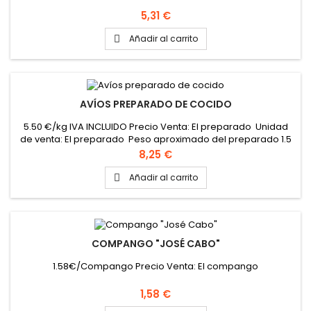
Precio
5,31 €
Añadir al carrito

AVÍOS PREPARADO DE COCIDO
5.50 €/kg IVA INCLUIDO Precio Venta: El preparado Unidad
de venta: El preparado Peso aproximado del preparado 1.5
kg
Precio
8,25 €
Añadir al carrito

COMPANGO "JOSÉ CABO"
1.58€/Compango Precio Venta: El compango
Precio
1,58 €