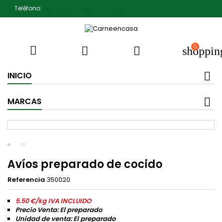
Teléfono:
607791930 Pedro Jiménez
0



shoppin
INICIO
MARCAS
Avíos preparado de cocido
Referencia
350020
5.50 €/kg IVA INCLUIDO
Precio Venta: El preparado
Unidad de venta: El preparado