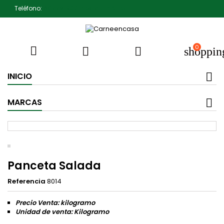
Teléfono:
607791930 Pedro Jiménez
0



shoppin
INICIO
MARCAS
Panceta Salada
Referencia
8014
Precio Venta: kilogramo
Unidad de venta: Kilogramo