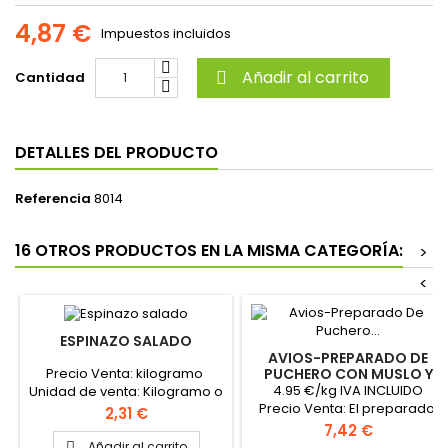
4,87 €
Impuestos incluidos
Añadir al carrito
Cantidad

DETALLES DEL PRODUCTO
Referencia
8014
16 OTROS PRODUCTOS EN LA MISMA CATEGORÍA:
>
<
ESPINAZO SALADO
AVIOS-PREPARADO DE
Precio Venta: kilogramo
PUCHERO CON MUSLO Y
CERDO
4.95 €/kg IVA INCLUIDO
Unidad de venta: Kilogramo o
Precio Venta: El preparado
pieza
Precio
2,31 €
Unidad de venta: El
Precio
7,42 €
preparado Peso
Añadir al carrito
