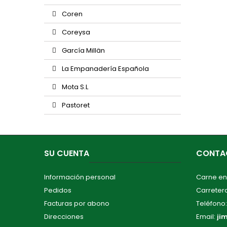
Coren
Coreysa
García Millän
La Empanadería Española
Mota S.L
Pastoret
SU CUENTA
CONTA
Información personal
Carne en
Pedidos
Carretera
Facturas por abono
Teléfono
Direcciones
Email:
ji