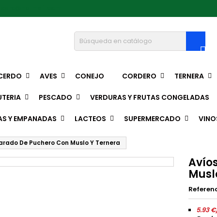
pedro@hotmail.com

CERDO
AVES
CONEJO
CORDERO
TERNERA
TERIA
PESCADO
VERDURAS Y FRUTAS CONGELADAS
AS Y EMPANADAS
LACTEOS
SUPERMERCADO
VINO
arado De Puchero Con Muslo Y Ternera
Avío
Musl
Referen
5.93 €