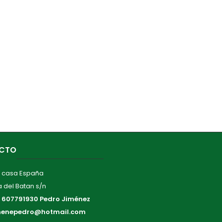
CTO
 casa España
 del Batan s/n
:
607791930 Pedro Jiménez
menepedro@hotmail.com