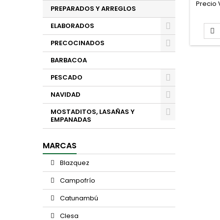
Precio 
PREPARADOS Y ARREGLOS
Uni
pr
ELABORADOS
aproxi

PRECOCINADOS
BARBACOA
PESCADO
NAVIDAD
MOSTADITOS, LASAÑAS Y
EMPANADAS
MARCAS
Blazquez
Campofrío
Catunambú
Clesa