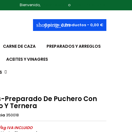
Bienvenido,
Iniciar sesión
o
Crear una cuenta
shopping_cart
Carrito:
0
Productos - 0,00 €
CARNE DE CAZA
PREPARADOS Y ARREGLOS
ACEITES Y VINAGRES
S
s-Preparado De Puchero Con
o Y Ternera
cia
350018
/kg IVA INCLUIDO