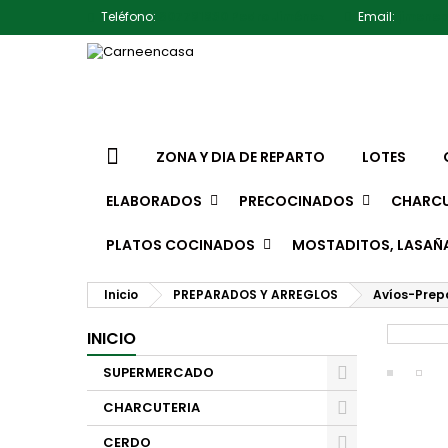
Teléfono:
607791930 Pedro Jiménez
Email:
jimene
ZONA Y DIA DE REPARTO
LOTES
ELABORADOS
PRECOCINADOS
CHARCU
PLATOS COCINADOS
MOSTADITOS, LASAÑ
Inicio
PREPARADOS Y ARREGLOS
Avíos-Prep
INICIO
SUPERMERCADO
CHARCUTERIA
CERDO