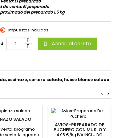
 Venta: El preparado
 de venta: El preparado
proximado del preparado 1.5 kg
 €
Impuestos incluidos
Añadir al carrito
ad

lada, espinazo, corteza salada, hueso blanco salado
<
>
INAZO SALADO
AVIOS-PREPARADO DE
AVÍOS
 Venta: kilogramo
PUCHERO CON MUSLO Y
CERDO
4.95 €/kg IVA INCLUIDO
5.50 €
de venta: Kilogramo