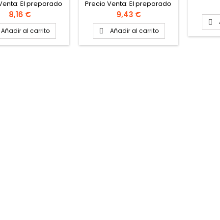
Venta: El preparado
Precio Venta: El preparado
dad de venta: El
Unidad de venta: El
Precio
Precio
8,16 €
9,43 €
eparado Peso
preparado Peso

mado del preparado
aproximado del preparado
Añadir al carrito
Añadir al carrito

1.5 kg
1.5 kg