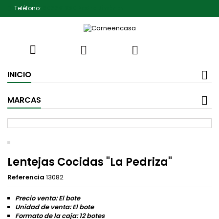
Teléfono:
607791930 Pedro Jiménez



INICIO
MARCAS
Lentejas Cocidas "La Pedriza"
Referencia
13082
Precio venta: El bote
Unidad de venta: El bote
Formato de la caja: 12 botes