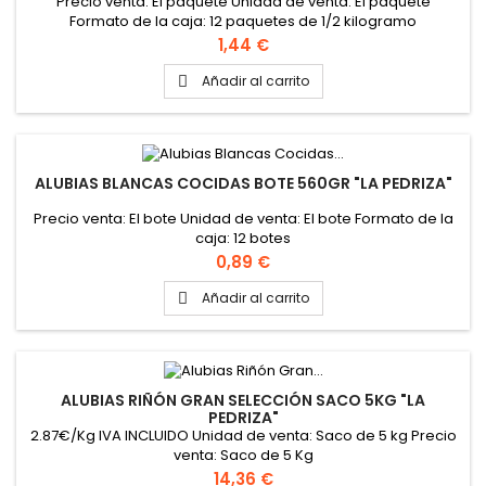
Precio venta: El paquete Unidad de venta: El paquete
Formato de la caja: 12 paquetes de 1/2 kilogramo
Precio
1,44 €
Añadir al carrito

ALUBIAS BLANCAS COCIDAS BOTE 560GR "LA PEDRIZA"
Precio venta: El bote Unidad de venta: El bote Formato de la
caja: 12 botes
Precio
0,89 €
Añadir al carrito

ALUBIAS RIÑÓN GRAN SELECCIÓN SACO 5KG "LA
PEDRIZA"
2.87€/Kg IVA INCLUIDO Unidad de venta: Saco de 5 kg Precio
venta: Saco de 5 Kg
Precio
14,36 €